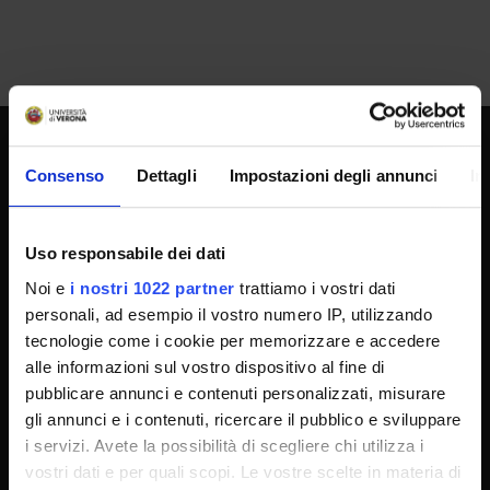
UNIVERSITY SERVICES
Consenso
Dettagli
Impostazioni degli annunci
In
Uso responsabile dei dati
Transparency
Noi e
i nostri 1022 partner
trattiamo i vostri dati
Official University Register
personali, ad esempio il vostro numero IP, utilizzando
Job vacancies
tecnologie come i cookie per memorizzare e accedere
Procurement
alle informazioni sul vostro dispositivo al fine di
pubblicare annunci e contenuti personalizzati, misurare
Notifications
gli annunci e i contenuti, ricercare il pubblico e sviluppare
Terms and conditions
i servizi. Avete la possibilità di scegliere chi utilizza i
Privacy policy
vostri dati e per quali scopi. Le vostre scelte in materia di