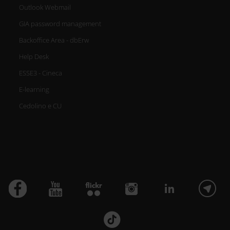
Outlook Webmail
GIA password management
Backoffice Area - dbErw
Help Desk
ESSE3 - Cineca
E-learning
Cedolino e CU