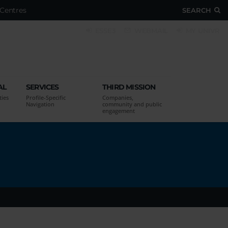
Centres
SEARCH
ESSE3
WEBMAIL
MY UNIVR
AL
SERVICES
THIRD MISSION
ties
Profile-Specific
Companies,
Navigation
community and public
engagement