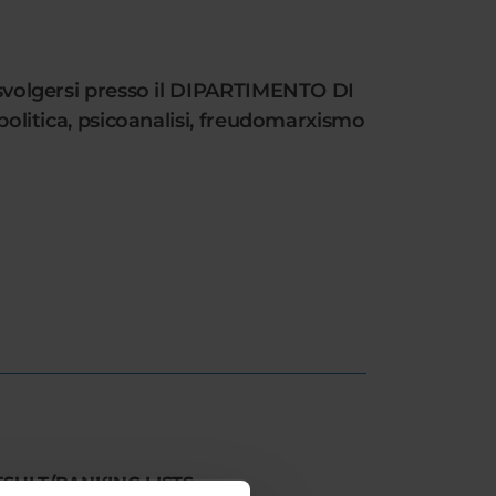
a svolgersi presso il DIPARTIMENTO DI
 politica, psicoanalisi, freudomarxismo
ESULT/RANKING LISTS