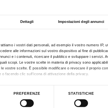
De
Dettagli
Impostazioni degli annunci
rattiamo i vostri dati personali, ad esempio il vostro numero IP, 
dere alle informazioni sul vostro dispositivo al fine di pubblica
nunci e i contenuti, ricercare il pubblico e sviluppare i servizi. A
r quali scopi. Le vostre scelte in materia di privacy sono applicabi
to le vostre scelte. È possibile modificare o revocare il proprio 
 o facendo clic sull'icona di attivazione della privacy.
mo anche:
 sulla tua posizione geografica, con un'approssimazione di qualc
PREFERENZE
STATISTICHE
itivo, scansionandolo attivamente alla ricerca di caratteristiche spe
aborati i tuoi dati personali e imposta le tue preferenze nella
s