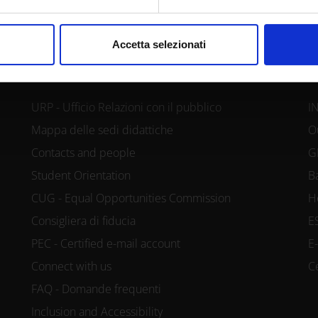
consenso in qualsiasi momento dalla Dichiarazione sui cookie.
nalizzare contenuti ed annunci, per fornire funzionalità dei socia
Accetta selezionati
CONTACTS
L
inoltre informazioni sul modo in cui utilizzi il nostro sito con i n
icità e social media, i quali potrebbero combinarle con altre inform
lizzo dei loro servizi.
URP - Ufficio Relazioni con il pubblico
I
Mappa delle sedi didattiche
O
Contacts and people
G
Student Orientation
B
CUG - Equal Opportunities Commission
H
Consigliera di fiducia
E
PEC - Certified e-mail account
E
Connect with us
C
FAQ - Domande frequenti
Inclusion and Accessibility