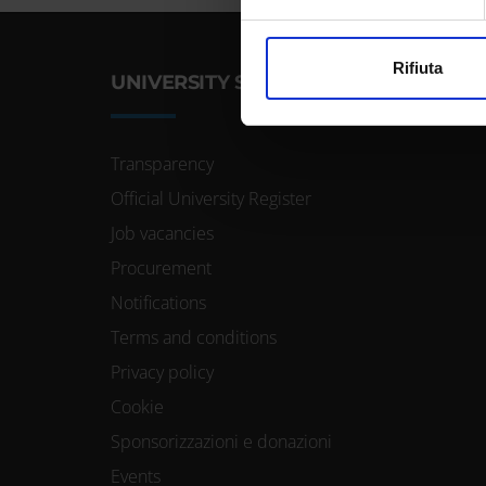
modificare o ritirare il tuo 
Utilizziamo i cookie per perso
Rifiuta
UNIVERSITY SERVICES
nostro traffico. Condividiamo 
di analisi dei dati web, pubbl
che hanno raccolto dal tuo uti
Transparency
Official University Register
Job vacancies
Procurement
Notifications
Terms and conditions
Privacy policy
Cookie
Sponsorizzazioni e donazioni
Events