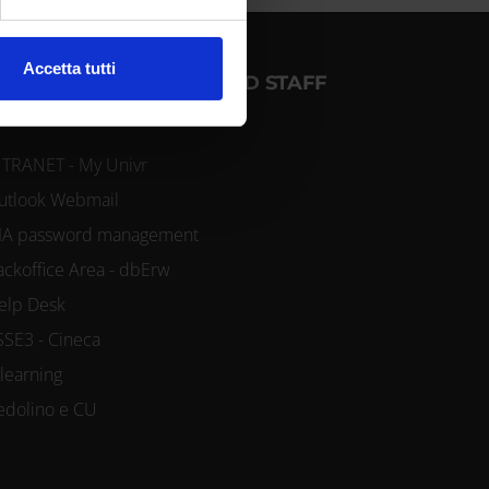
l media e per analizzare il
Accetta tutti
OGIN FOR STUDENTS AND STAFF
ostri partner che si occupano
azioni che hai fornito loro o
NTRANET - My Univr
utlook Webmail
IA password management
ackoffice Area - dbErw
elp Desk
SSE3 - Cineca
-learning
edolino e CU