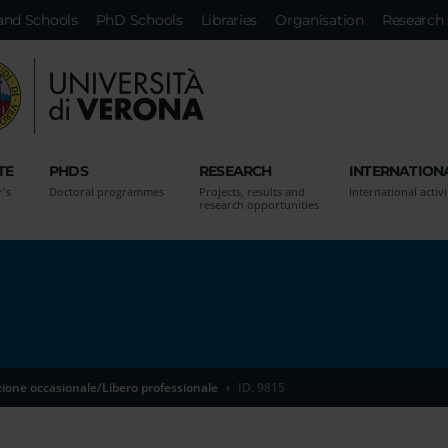
and Schools
PhD Schools
Libraries
Organisation
Research 
TE
PHDS
RESEARCH
INTERNATION
r's
Doctoral programmes
Projects, results and
International activi
research opportunities
zione occasionale/Libero professionale
ID. 9815