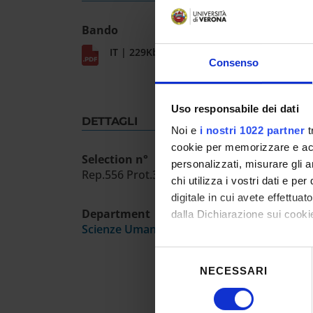
Bando
IT | 229Kb
Consenso
Uso responsabile dei dati
DETTAGLI
Noi e
i nostri 1022 partner
t
cookie per memorizzare e acce
Selection n°
personalizzati, misurare gli an
Rep.556 Prot.39522-27/1/22
chi utilizza i vostri dati e pe
digitale in cui avete effettua
Department
dalla Dichiarazione sui cookie
Scienze Umane
Con il tuo consenso, vorrem
Selezione
raccogliere informazioni
NECESSARI
del
Identificare il tuo dispos
consenso
Approfondisci come vengono el