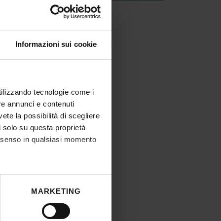
creto
IT | 174Kb
Informazioni sui cookie
utilizzando tecnologie come i
re annunci e contenuti
vete la possibilità di scegliere
li solo su questa proprietà
consenso in qualsiasi momento
he metro,
MARKETING
cifiche (impronte digitali).
ezione dettagli
. Puoi