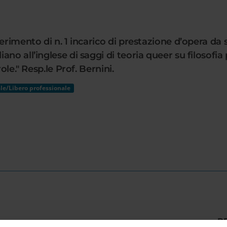
ferimento di n. 1 incarico di prestazione d’opera d
no all’inglese di saggi di teoria queer su filosofia
ole." Resp.le Prof. Bernini.
le/Libero professionale
R