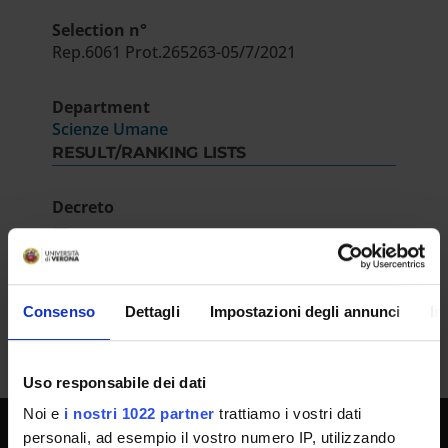
Selection n°
Rep.6061 Prot.265263-05/7/2021
Department
Scienze Umane
RESULT/RANKING LISTS
Decreto
IT | 174Kb
Consenso
Dettagli
Impostazioni degli annunci
In
Uso responsabile dei dati
Noi e
i nostri 1022 partner
trattiamo i vostri dati
personali, ad esempio il vostro numero IP, utilizzando