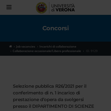
Toggle
navigation
Concorsi
Job vacancies
Incarichi di collaborazione
Collaborazione occasionale/Libero professionale
ID. 9129
Selezione pubblica R26/2021 per il
conferimento di n. 1 incarico di
prestazione d’opera da svolgersi
presso il DIPARTIMENTO DI SCIENZE