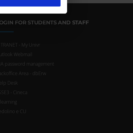
ostri partner che si occupano
azioni che hai fornito loro o
OGIN FOR STUDENTS AND STAFF
NTRANET - My Univr
utlook Webmail
IA password management
ackoffice Area - dbErw
elp Desk
SSE3 - Cineca
-learning
edolino e CU