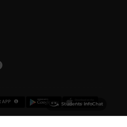
R APP
Students InfoChat