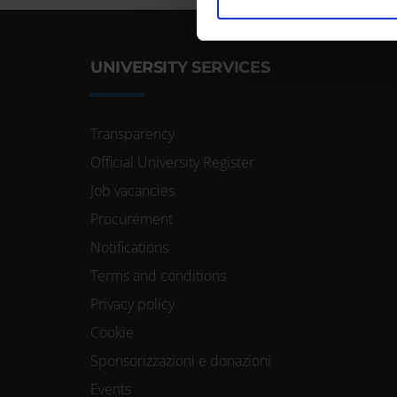
nostro traffico. Condividiamo 
di analisi dei dati web, pubbl
che hanno raccolto dal tuo uti
UNIVERSITY SERVICES
Transparency
Official University Register
Job vacancies
Procurement
Notifications
Terms and conditions
Privacy policy
Cookie
Sponsorizzazioni e donazioni
Events