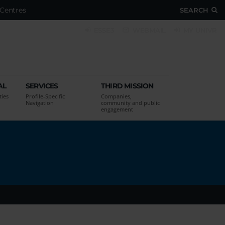
Centres
SEARCH
ESSE3
WEBMAIL
MY UNIVR
AL
SERVICES
THIRD MISSION
ties
Profile-Specific
Companies,
Navigation
community and public
engagement