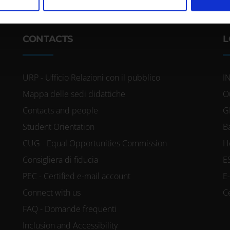
inoltre informazioni sul modo in cui utilizzi il nostro sito con i n
icità e social media, i quali potrebbero combinarle con altre inform
lizzo dei loro servizi.
CONTACTS
L
URP - Ufficio Relazioni con il pubblico
I
Mappa delle sedi didattiche
O
Contacts and people
G
Student Orientation
B
CUG - Equal Opportunities Commission
H
Consigliera di fiducia
E
PEC - Certified e-mail account
E
Connect with us
C
FAQ - Domande frequenti
Inclusion and Accessibility