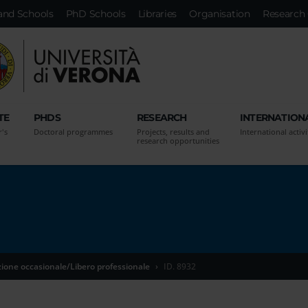
and Schools
PhD Schools
Libraries
Organisation
Research 
TE
PHDS
RESEARCH
INTERNATION
r's
Doctoral programmes
Projects, results and
International activi
research opportunities
zione occasionale/Libero professionale
ID. 8932