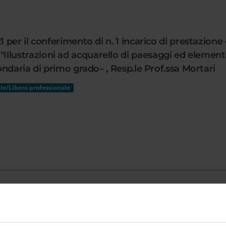
er il conferimento di n. 1 incarico di prestazione 
ustrazioni ad acquarello di paesaggi ed elementi 
ndaria di primo grado– , Resp.le Prof.ssa Mortari
le/Libero professionale
R