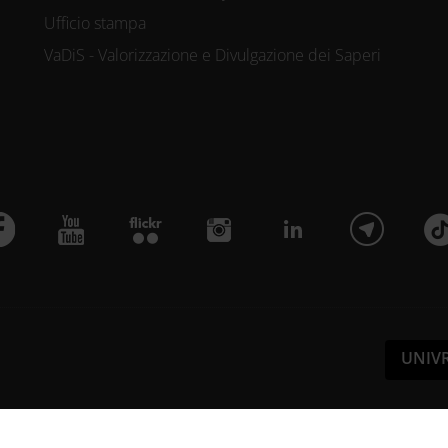
Ufficio stampa
VaDiS - Valorizzazione e Divulgazione dei Saperi
UNIV