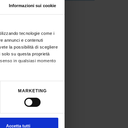
Informazioni sui cookie
creto
IT | 208Kb
utilizzando tecnologie come i
re annunci e contenuti
vete la possibilità di scegliere
li solo su questa proprietà
consenso in qualsiasi momento
he metro,
MARKETING
cifiche (impronte digitali).
ezione dettagli
. Puoi
l media e per analizzare il
Accetta tutti