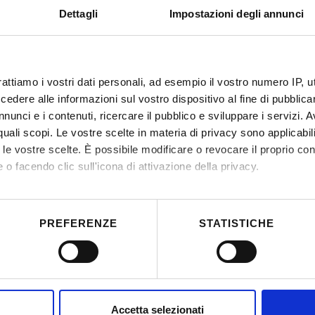
Dettagli
Impostazioni degli annunci
De
rattiamo i vostri dati personali, ad esempio il vostro numero IP, 
dere alle informazioni sul vostro dispositivo al fine di pubblica
nunci e i contenuti, ricercare il pubblico e sviluppare i servizi. A
r quali scopi. Le vostre scelte in materia di privacy sono applicabi
to le vostre scelte. È possibile modificare o revocare il proprio 
 o facendo clic sull'icona di attivazione della privacy.
mo anche:
 sulla tua posizione geografica, con un'approssimazione di qualc
PREFERENZE
STATISTICHE
itivo, scansionandolo attivamente alla ricerca di caratteristiche spe
aborati i tuoi dati personali e imposta le tue preferenze nella
s
consenso in qualsiasi momento dalla Dichiarazione sui cookie.
nalizzare contenuti ed annunci, per fornire funzionalità dei socia
Accetta selezionati