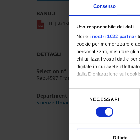
Consenso
BANDO
IT | 251Kb
Uso responsabile dei dati
Noi e
i nostri 1022 partner
t
cookie per memorizzare e acce
personalizzati, misurare gli an
DETTAGLI
chi utilizza i vostri dati e pe
digitale in cui avete effettua
Selection n°
dalla Dichiarazione sui cookie
Rep.4597 Prot.194787-24/05/202
Con il tuo consenso, vorrem
Selezione
Department
raccogliere informazioni
NECESSARI
del
Scienze Umane
Identificare il tuo dispos
consenso
Approfondisci come vengono el
modificare o ritirare il tuo 
Utilizziamo i cookie per perso
Rifiuta