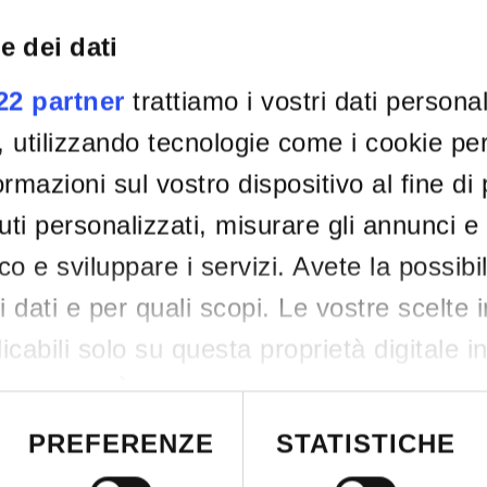
R
e dei dati
De
022 partner
trattiamo i vostri dati persona
, utilizzando tecnologie come i cookie p
rmazioni sul vostro dispositivo al fine di
ti personalizzati, misurare gli annunci e 
ico e sviluppare i servizi. Avete la possibil
tri dati e per quali scopi. Le vostre scelte 
cabili solo su questa proprietà digitale i
re scelte. È possibile modificare o revocar
siasi momento dalla Dichiarazione sui co
PREFERENZE
STATISTICHE
attivazione della privacy.