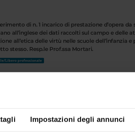
ferimento di n. 1 incarico di prestazione d’opera d
o all’inglese dei dati raccolti sul campo e delle att
 all’etica delle virtù nelle scuole dell’infanzia e p
etto stesso. Resp.le Prof.ssa Mortari.
le/Libero professionale
tagli
Impostazioni degli annunci