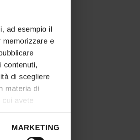
ESULT/RANKING LISTS
creto
li, ad esempio il
IT | 175Kb
er memorizzare e
 pubblicare
i contenuti,
ità di scegliere
in materia di
n cui avete
e il proprio
okie o facendo
MARKETING