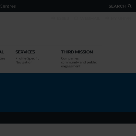
Centres
SEARCH
ESSE3
WEBMAIL
MY UNIVR
AL
SERVICES
THIRD MISSION
ties
Profile-Specific
Companies,
Navigation
community and public
engagement