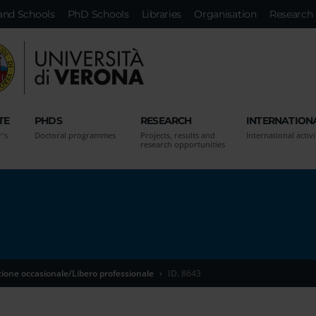
and Schools
PhD Schools
Libraries
Organisation
Research 
TE
PHDS
RESEARCH
INTERNATION
r's
Doctoral programmes
Projects, results and
International activi
research opportunities
zione occasionale/Libero professionale
ID. 8643