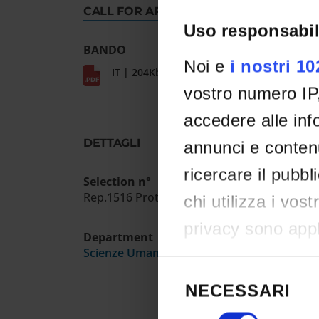
CALL FOR APPLICATION
Uso responsabil
BANDO
Noi e
i nostri 1
IT | 204Kb
vostro numero IP
accedere alle info
DETTAGLI
annunci e contenu
ricercare il pubbl
Selection n°
Rep.1516 Prot.11152-22/02/2021
chi utilizza i vos
privacy sono appli
Department
Scienze Umane
effettuato le vost
Selezione
del
consenso in qual
NECESSARI
consenso
clic sull'icona di 