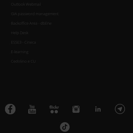
Outlook Webmail
GIA password management
Backoffice Area - dbErw
Help Desk
ESSE3 - Cineca
E-learning
Cedolino e CU