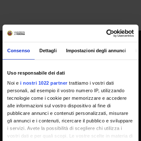
UNIVERSITY SERVICES
Consenso
Dettagli
Impostazioni degli annunci
In
Uso responsabile dei dati
Transparency
Noi e
i nostri 1022 partner
trattiamo i vostri dati
Official University Register
personali, ad esempio il vostro numero IP, utilizzando
Job vacancies
tecnologie come i cookie per memorizzare e accedere
Procurement
alle informazioni sul vostro dispositivo al fine di
pubblicare annunci e contenuti personalizzati, misurare
Notifications
gli annunci e i contenuti, ricercare il pubblico e sviluppare
Terms and conditions
i servizi. Avete la possibilità di scegliere chi utilizza i
Privacy policy
vostri dati e per quali scopi. Le vostre scelte in materia di