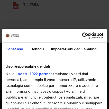
IT | 172Kb
Consenso
Dettagli
Impostazioni degli annunci
In
UNIVERSITY SERVICES
Uso responsabile dei dati
Noi e
i nostri 1022 partner
trattiamo i vostri dati
Transparency
personali, ad esempio il vostro numero IP, utilizzando
Official University Register
tecnologie come i cookie per memorizzare e accedere
alle informazioni sul vostro dispositivo al fine di
Job vacancies
pubblicare annunci e contenuti personalizzati, misurare
Procurement
gli annunci e i contenuti, ricercare il pubblico e sviluppare
Notifications
i servizi. Avete la possibilità di scegliere chi utilizza i