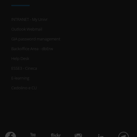
INTRANET - My Univr
Outlook Webmail
GIA password management
Backoffice Area - dbErw
Help Desk
ESSE3 - Cineca
E-learning
Cedolino e CU