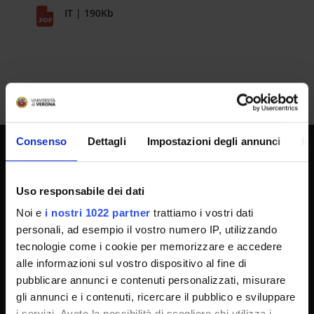
IT | 190Kb
Consenso
Dettagli
Impostazioni degli annunci
In
UNIVERSITY SERVICES
Uso responsabile dei dati
Noi e
i nostri 1022 partner
trattiamo i vostri dati
Transparency
personali, ad esempio il vostro numero IP, utilizzando
Official University Register
tecnologie come i cookie per memorizzare e accedere
alle informazioni sul vostro dispositivo al fine di
Job vacancies
pubblicare annunci e contenuti personalizzati, misurare
Procurement
gli annunci e i contenuti, ricercare il pubblico e sviluppare
Notifications
i servizi. Avete la possibilità di scegliere chi utilizza i