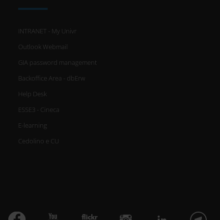
INTRANET - My Univr
Outlook Webmail
GIA password management
Backoffice Area - dbErw
Help Desk
ESSE3 - Cineca
E-learning
Cedolino e CU