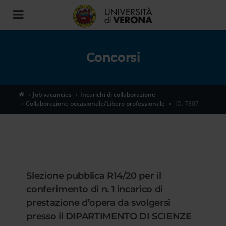
Toggle
navigation
Concorsi
Job vacancies
Incarichi di collaborazione
Collaborazione occasionale/Libero professionale
ID. 7807
Slezione pubblica R14/20 per il
conferimento di n. 1 incarico di
prestazione d’opera da svolgersi
presso il DIPARTIMENTO DI SCIENZE