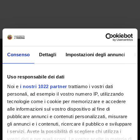
Consenso
Dettagli
Impostazioni degli annunci
In
UNIVERSITY SERVICES
Uso responsabile dei dati
Transparency
Noi e
i nostri 1022 partner
trattiamo i vostri dati
Official University Register
personali, ad esempio il vostro numero IP, utilizzando
tecnologie come i cookie per memorizzare e accedere
Job vacancies
alle informazioni sul vostro dispositivo al fine di
Procurement
pubblicare annunci e contenuti personalizzati, misurare
Notifications
gli annunci e i contenuti, ricercare il pubblico e sviluppare
i servizi. Avete la possibilità di scegliere chi utilizza i
Terms and conditions
vostri dati e per quali scopi. Le vostre scelte in materia di