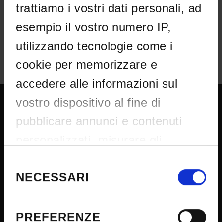
IT | 211Kb
trattiamo i vostri dati personali, ad
esempio il vostro numero IP,
utilizzando tecnologie come i
cookie per memorizzare e
accedere alle informazioni sul
vostro dispositivo al fine di
UNIVERSITY SERVICES
pubblicare annunci e contenuti
personalizzati, misurare gli
Transparency
annunci e i contenuti, ricercare il
Selezione
Official University Register
del
NECESSARI
pubblico e sviluppare i servizi.
consenso
Job vacancies
Avete la possibilità di scegliere chi
Procurement
utilizza i vostri dati e per quali
PREFERENZE
Notifications