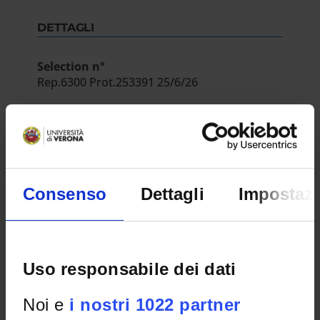
DETTAGLI
Selection n°
Rep.6300 Prot.253391 25/6/26
Department
Scienze Umane
INFORMATION/NOTICES
Consenso
Dettagli
Impostazi
Comunicazione posticipazione data e ora
colloquio di selezione
IT | 211Kb
Uso responsabile dei dati
Comunicazione data e ora colloquio di
Noi e
i nostri 1022 partner
selezione