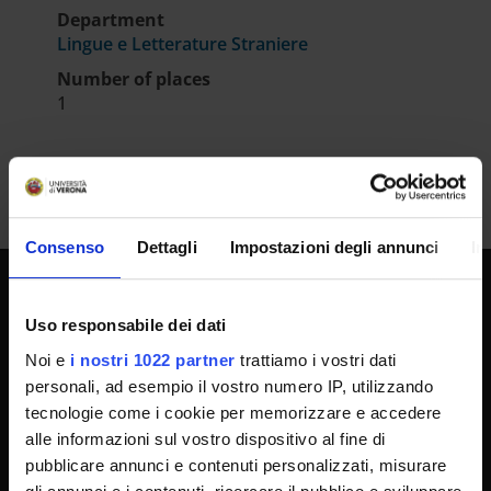
Department
Lingue e Letterature Straniere
Number of places
1
Consenso
Dettagli
Impostazioni degli annunci
In
UNIVERSITY SERVICES
Uso responsabile dei dati
Noi e
i nostri 1022 partner
trattiamo i vostri dati
personali, ad esempio il vostro numero IP, utilizzando
Transparency
tecnologie come i cookie per memorizzare e accedere
Official University Register
alle informazioni sul vostro dispositivo al fine di
pubblicare annunci e contenuti personalizzati, misurare
Job vacancies