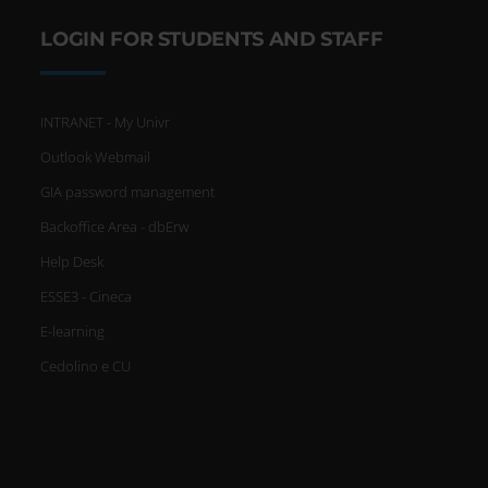
LOGIN FOR STUDENTS AND STAFF
INTRANET - My Univr
Outlook Webmail
GIA password management
Backoffice Area - dbErw
Help Desk
ESSE3 - Cineca
E-learning
Cedolino e CU