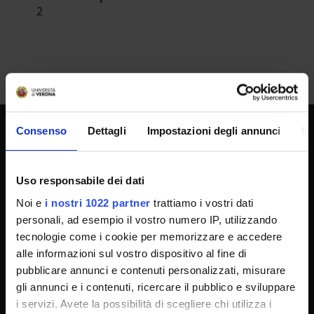
2
Consenso
Dettagli
Impostazioni degli annunci
In
UNIVERSITY SERVICES
Uso responsabile dei dati
Noi e
i nostri 1022 partner
trattiamo i vostri dati
Transparency
personali, ad esempio il vostro numero IP, utilizzando
Official University Register
tecnologie come i cookie per memorizzare e accedere
Job vacancies
alle informazioni sul vostro dispositivo al fine di
pubblicare annunci e contenuti personalizzati, misurare
Procurement
gli annunci e i contenuti, ricercare il pubblico e sviluppare
Notifications
i servizi. Avete la possibilità di scegliere chi utilizza i