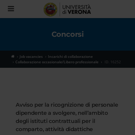
Toggle
navigation
Concorsi
Job vacancies
Incarichi di collaborazione
Collaborazione occasionale/Libero professionale
ID. 16252
Avviso per la ricognizione di personale
dipendente a svolgere, nell’ambito
degli istituti contrattuali per il
comparto, attività didattiche