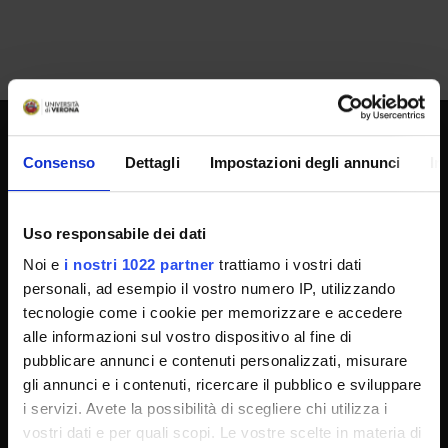
Consenso
Dettagli
Impostazioni degli annunci
In
UNIVERSITY SERVICES
Uso responsabile dei dati
Transparency
Noi e
i nostri 1022 partner
trattiamo i vostri dati
Official University Register
personali, ad esempio il vostro numero IP, utilizzando
Job vacancies
tecnologie come i cookie per memorizzare e accedere
Procurement
alle informazioni sul vostro dispositivo al fine di
pubblicare annunci e contenuti personalizzati, misurare
Notifications
gli annunci e i contenuti, ricercare il pubblico e sviluppare
Terms and conditions
i servizi. Avete la possibilità di scegliere chi utilizza i
Privacy policy
vostri dati e per quali scopi. Le vostre scelte in materia di