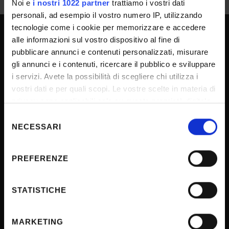
Noi e
i nostri 1022 partner
trattiamo i vostri dati
personali, ad esempio il vostro numero IP, utilizzando
tecnologie come i cookie per memorizzare e accedere
alle informazioni sul vostro dispositivo al fine di
UNIVERSITY SERVICES
pubblicare annunci e contenuti personalizzati, misurare
gli annunci e i contenuti, ricercare il pubblico e sviluppare
i servizi. Avete la possibilità di scegliere chi utilizza i
Transparency
vostri dati e per quali scopi. Le vostre scelte in materia di
privacy sono applicabili solo su questa proprietà digitale
Official University Register
in cui avete effettuato le vostre scelte. È possibile
Selezione
Job vacancies
modificare o revocare il proprio consenso in qualsiasi
NECESSARI
del
Procurement
momento dalla Dichiarazione sui cookie o facendo clic
consenso
sull'icona di attivazione della privacy.
Notifications
PREFERENZE
Terms and conditions
Con il tuo consenso, vorremmo anche:
Privacy policy
raccogliere informazioni sulla tua posizione
STATISTICHE
Cookie
geografica, con un'approssimazione di qualche
metro,
Sponsorizzazioni e donazioni
MARKETING
Identificare il tuo dispositivo, scansionandolo