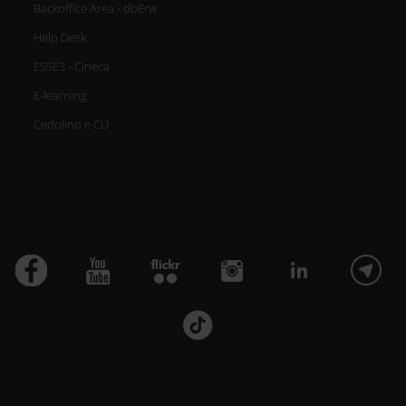
Backoffice Area - dbErw
Help Desk
ESSE3 - Cineca
E-learning
Cedolino e CU