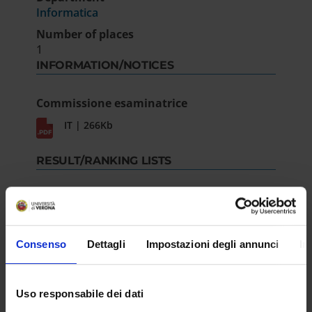
Informatica
Number of places
1
INFORMATION/NOTICES
Commissione esaminatrice
IT | 266Kb
RESULT/RANKING LISTS
Approvazione atti
IT | 270Kb
Consenso
Dettagli
Impostazioni degli annunci
In
Uso responsabile dei dati