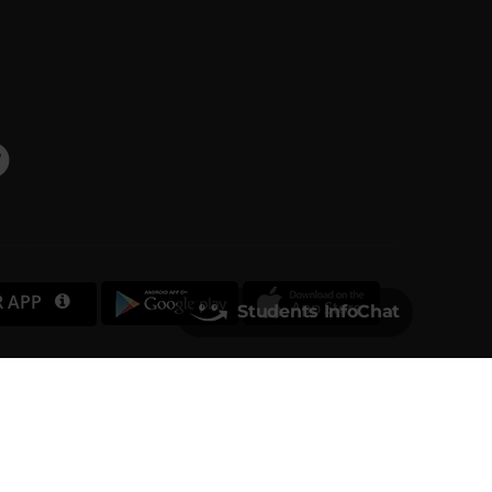
R APP
Students InfoChat
Università degli Studi di Verona
Via dell'Artigliere, 8
37129, Verona
rtita IVA 01541040232 | Codice Fiscale 93009870234