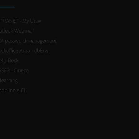
NTRANET - My Univr
utlook Webmail
IA password management
ackoffice Area - dbErw
elp Desk
SSE3 - Cineca
-learning
edolino e CU