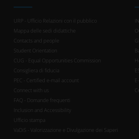
URP - Ufficio Relazioni con il pubblico
I
Mappa delle sedi didattiche
O
Contacts and people
G
Student Orientation
B
CUG - Equal Opportunities Commission
H
Consigliera di fiducia
E
PEC - Certified e-mail account
E
Connect with us
C
FAQ - Domande frequenti
Inclusion and Accessibility
Ufficio stampa
VaDiS - Valorizzazione e Divulgazione dei Saperi