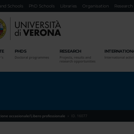
and Schools
PhD Schools
Libraries
Organisation
Research 
TE
PHDS
RESEARCH
INTERNATION
r's
Doctoral programmes
Projects, results and
International activi
research opportunities
zione occasionale/Libero professionale
ID. 16077