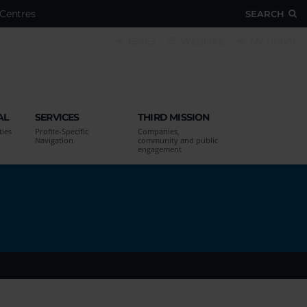
Centres
SEARCH
ESSE3
WEBMAIL
MY UNIVR
AL
SERVICES
THIRD MISSION
ties
Profile-Specific
Companies,
Navigation
community and public
engagement