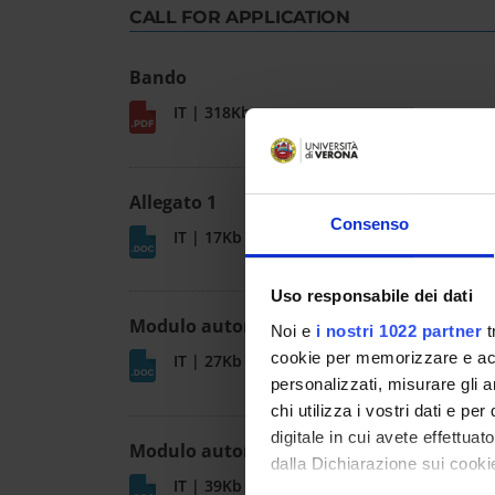
CALL FOR APPLICATION
Bando
IT | 318Kb
Allegato 1
Consenso
IT | 17Kb
Uso responsabile dei dati
Modulo autorizzazione assegnisti
Noi e
i nostri 1022 partner
t
cookie per memorizzare e acce
IT | 27Kb
personalizzati, misurare gli an
chi utilizza i vostri dati e pe
digitale in cui avete effettua
Modulo autorizzazione dottorandi
dalla Dichiarazione sui cookie
IT | 39Kb