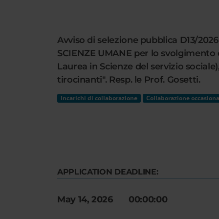
Cerca
nel
sito
Avviso di selezione pubblica D13/2026 p
web
SCIENZE UMANE per lo svolgimento dell'
Laurea in Scienze del servizio sociale)
tirocinanti". Resp. le Prof. Gosetti.
Incarichi di collaborazione
Collaborazione occasiona
APPLICATION DEADLINE:
May 14, 2026 00:00:00