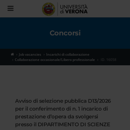
Toggle
navigation
Concorsi
Job vacancies
Incarichi di collaborazione
Collaborazione occasionale/Libero professionale
ID. 16058
Avviso di selezione pubblica D13/2026
per il conferimento di n. 1 incarico di
prestazione d’opera da svolgersi
presso il DIPARTIMENTO DI SCIENZE