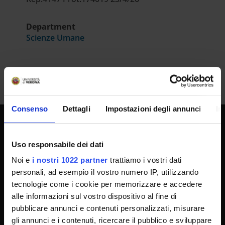
Department
Scienze Umane
Consenso
Dettagli
Impostazioni degli annunci
In
UNIVERSITY SERVICES
Uso responsabile dei dati
Noi e
i nostri 1022 partner
trattiamo i vostri dati
personali, ad esempio il vostro numero IP, utilizzando
Transparency
tecnologie come i cookie per memorizzare e accedere
Official University Register
alle informazioni sul vostro dispositivo al fine di
Job vacancies
pubblicare annunci e contenuti personalizzati, misurare
gli annunci e i contenuti, ricercare il pubblico e sviluppare
Procurement