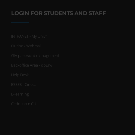
LOGIN FOR STUDENTS AND STAFF
INTRANET - My Univr
Outlook Webmail
GIA password management
Backoffice Area - dbErw
Help Desk
ESSE3 - Cineca
E-learning
Cedolino e CU