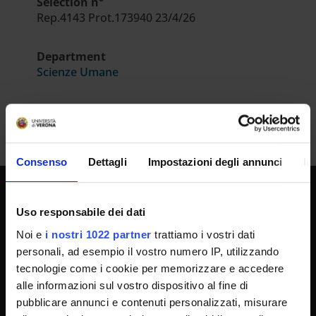
Selection n°
Rep.4143 Prot.173940 23/4/26
Department
Scienze Umane
Consenso
Dettagli
Impostazioni degli annunci
In
UNIVERSITY SERVICES
Uso responsabile dei dati
Noi e
i nostri 1022 partner
trattiamo i vostri dati
personali, ad esempio il vostro numero IP, utilizzando
Transparency
tecnologie come i cookie per memorizzare e accedere
alle informazioni sul vostro dispositivo al fine di
Official University Register
pubblicare annunci e contenuti personalizzati, misurare
Job vacancies