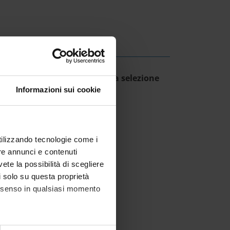
ESULT/RANKING LISTS
creto approvazione atti della selezione
Informazioni sui cookie
IT | 232Kb
utilizzando tecnologie come i
re annunci e contenuti
vete la possibilità di scegliere
li solo su questa proprietà
consenso in qualsiasi momento