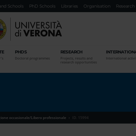
and Schools
PhD Schools
Libraries
Organisation
Research 
TE
PHDS
RESEARCH
INTERNATION
r's
Doctoral programmes
Projects, results and
International activi
research opportunities
zione occasionale/Libero professionale
ID. 15994