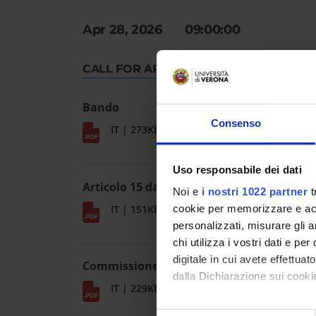
Apr 28, 2026 09:00:00
CALL FOR APPLICATION
Bando
Consenso
IT | 273Kb
Uso responsabile dei dati
Articolo 15 da allegare
Noi e
i nostri 1022 partner
t
IT | 151Kb
cookie per memorizzare e acce
personalizzati, misurare gli an
chi utilizza i vostri dati e pe
digitale in cui avete effettua
Commissione esaminatrice
dalla Dichiarazione sui cookie
IT | 229Kb
Con il tuo consenso, vorrem