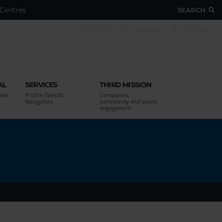
Centres
SEARCH
ESSE3
WEBMAIL
MY UNIVR
AL
SERVICES
THIRD MISSION
ties
Profile-Specific
Companies,
Navigation
community and public
engagement