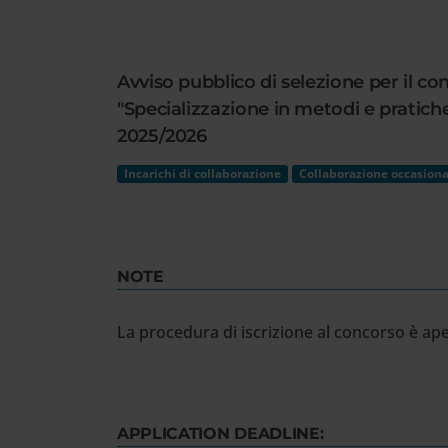
Cerca
nel
sito
Avviso pubblico di selezione per il con
web
"Specializzazione in metodi e pratich
2025/2026
Incarichi di collaborazione
Collaborazione occasiona
NOTE
La procedura di iscrizione al concorso è ape
APPLICATION DEADLINE: