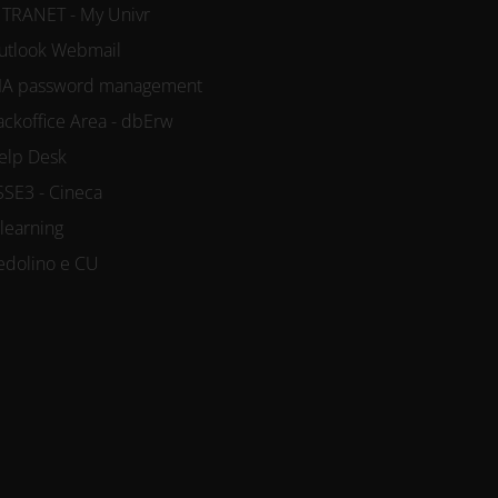
NTRANET - My Univr
utlook Webmail
IA password management
ackoffice Area - dbErw
elp Desk
SSE3 - Cineca
-learning
edolino e CU