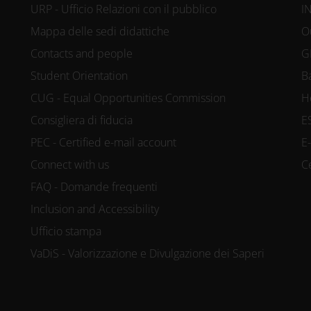
URP - Ufficio Relazioni con il pubblico
I
Mappa delle sedi didattiche
O
Contacts and people
G
Student Orientation
B
CUG - Equal Opportunities Commission
H
Consigliera di fiducia
E
PEC - Certified e-mail account
E
Connect with us
C
FAQ - Domande frequenti
Inclusion and Accessibility
Ufficio stampa
VaDiS - Valorizzazione e Divulgazione dei Saperi