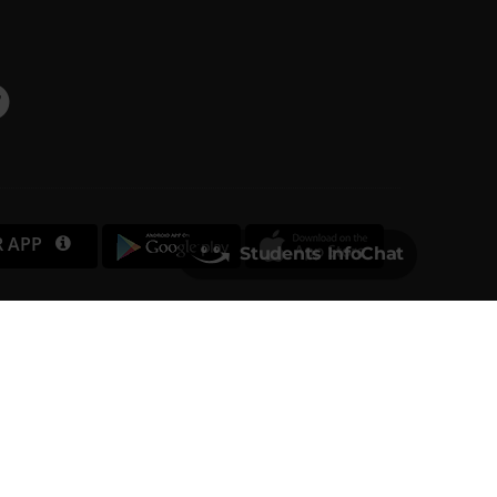
R APP
Students InfoChat
Università degli Studi di Verona
Via dell'Artigliere, 8
37129, Verona
rtita IVA 01541040232 | Codice Fiscale 93009870234
PEC
ufficio.protocollo@pec.univr.it