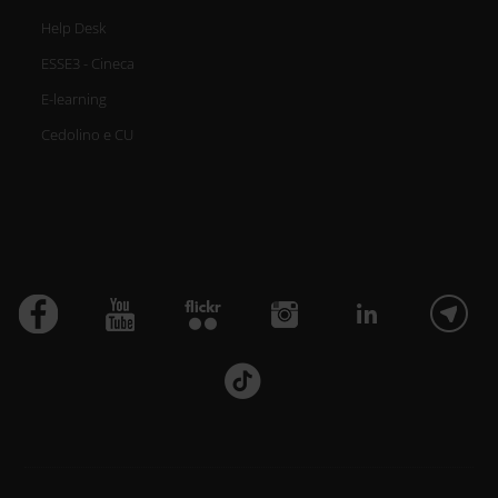
Help Desk
ESSE3 - Cineca
E-learning
Cedolino e CU