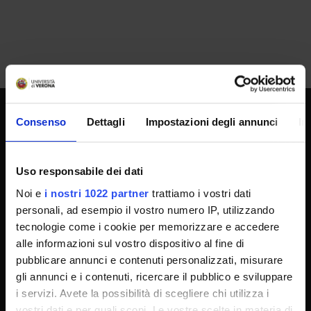
Consenso
Dettagli
Impostazioni degli annunci
In
UNIVERSITY SERVICES
Uso responsabile dei dati
Transparency
Noi e
i nostri 1022 partner
trattiamo i vostri dati
Official University Register
personali, ad esempio il vostro numero IP, utilizzando
tecnologie come i cookie per memorizzare e accedere
Job vacancies
alle informazioni sul vostro dispositivo al fine di
Procurement
pubblicare annunci e contenuti personalizzati, misurare
Notifications
gli annunci e i contenuti, ricercare il pubblico e sviluppare
i servizi. Avete la possibilità di scegliere chi utilizza i
Terms and conditions
vostri dati e per quali scopi. Le vostre scelte in materia di