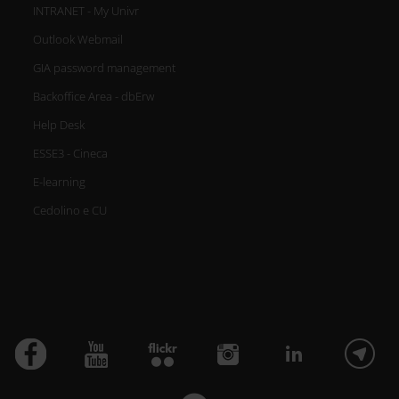
INTRANET - My Univr
Outlook Webmail
GIA password management
Backoffice Area - dbErw
Help Desk
ESSE3 - Cineca
E-learning
Cedolino e CU