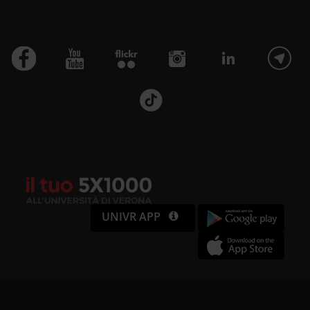
Utilizziamo i cookie per
personalizzare contenuti ed
annunci, per fornire funzionalità
dei social media e per analizzare il
nostro traffico. Condividiamo
inoltre informazioni sul modo in cui
utilizzi il nostro sito con i nostri
partner che si occupano di analisi
UNIVR APP
dei dati web, pubblicità e social
media, i quali potrebbero
combinarle con altre informazioni
che hai fornito loro o che hanno