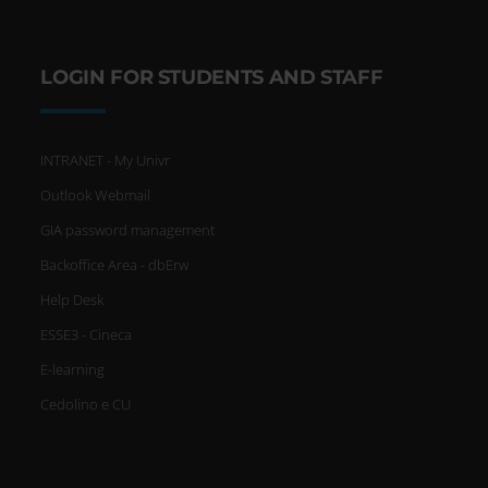
Identificare il tuo dispositivo,
scansionandolo attivamente
LOGIN FOR STUDENTS AND STAFF
alla ricerca di caratteristiche
specifiche (impronte digitali).
INTRANET - My Univr
Approfondisci come vengono
Outlook Webmail
elaborati i tuoi dati personali e
GIA password management
imposta le tue preferenze nella
Backoffice Area - dbErw
Help Desk
sezione dettagli
. Puoi modificare
ESSE3 - Cineca
o ritirare il tuo consenso in
E-learning
qualsiasi momento dalla
Cedolino e CU
Dichiarazione sui cookie.