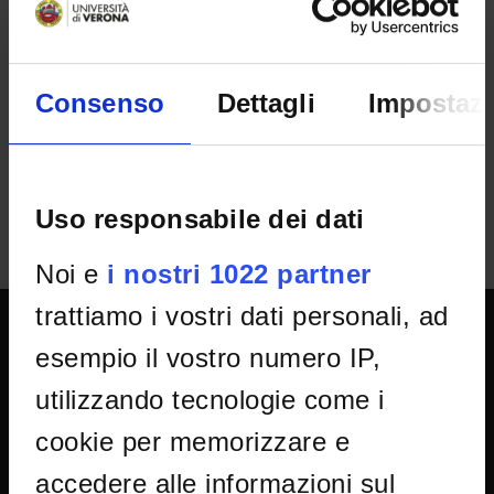
Selection n°
Rep.2801 Prot.142687 19/3/26
Consenso
Dettagli
Impostazi
Department
Scienze Umane
Uso responsabile dei dati
Noi e
i nostri 1022 partner
trattiamo i vostri dati personali, ad
esempio il vostro numero IP,
UNIVERSITY SERVICES
utilizzando tecnologie come i
cookie per memorizzare e
Transparency
accedere alle informazioni sul
Official University Register