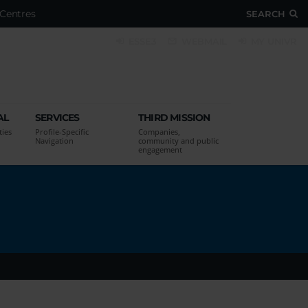
Centres
SEARCH
ESSE3
WEBMAIL
MY UNIVR
AL
SERVICES
THIRD MISSION
ties
Profile-Specific
Companies,
Navigation
community and public
engagement