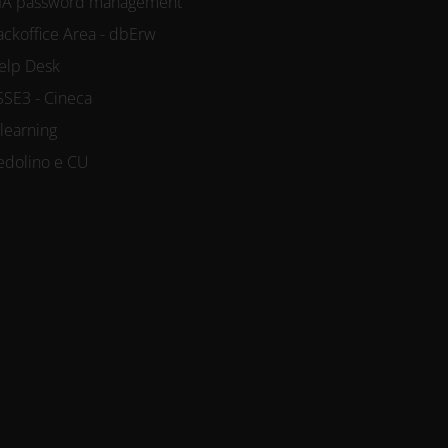
IA password management
ackoffice Area - dbErw
elp Desk
SSE3 - Cineca
-learning
edolino e CU