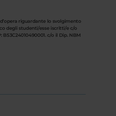
one d’opera riguardante lo svolgimento
o degli studenti/esse iscritti/e c/o
P: B53C24010490001. c/o il Dip. NBM