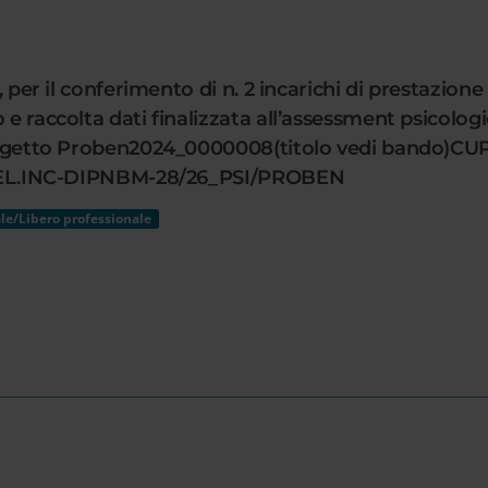
i, per il conferimento di n. 2 incarichi di prestazi
e raccolta dati finalizzata all’assessment psicologic
 progetto Proben2024_0000008(titolo vedi bando)CU
 - SEL.INC-DIPNBM-28/26_PSI/PROBEN
le/Libero professionale