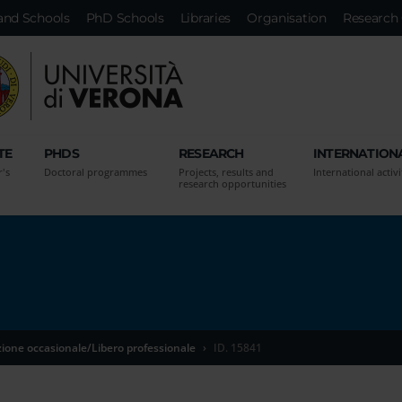
and Schools
PhD Schools
Libraries
Organisation
Research 
TE
PHDS
RESEARCH
INTERNATION
r's
Doctoral programmes
Projects, results and
International activi
research opportunities
zione occasionale/Libero professionale
ID. 15841