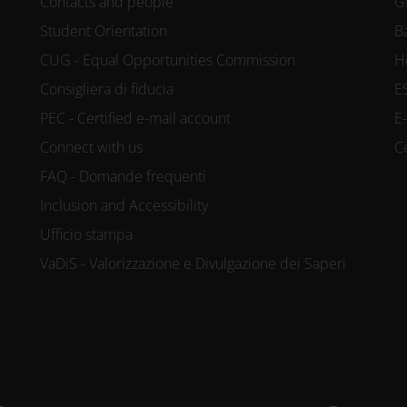
Contacts and people
G
Student Orientation
B
CUG - Equal Opportunities Commission
H
Consigliera di fiducia
E
PEC - Certified e-mail account
E
Connect with us
C
FAQ - Domande frequenti
Inclusion and Accessibility
Ufficio stampa
VaDiS - Valorizzazione e Divulgazione dei Saperi