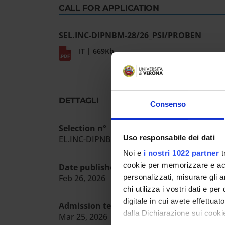
CALL FOR APPLICATION
SEL.INC-DIPNBM-28/26_PSI/PROBEN
IT | 669Kb
DETTAGLI
Consenso
Selection n°
Uso responsabile dei dati
EL.INC-DIPNBM-28/26_PSI/PROBEN
Noi e
i nostri 1022 partner
t
cookie per memorizzare e acce
Date published in the official register
Feb 26, 2026
personalizzati, misurare gli an
chi utilizza i vostri dati e pe
digitale in cui avete effettua
Admission test date
dalla Dichiarazione sui cookie
Mar 25, 2026