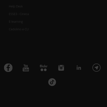
Help Desk
ESSE3 - Cineca
E-learning
Cedolino e CU