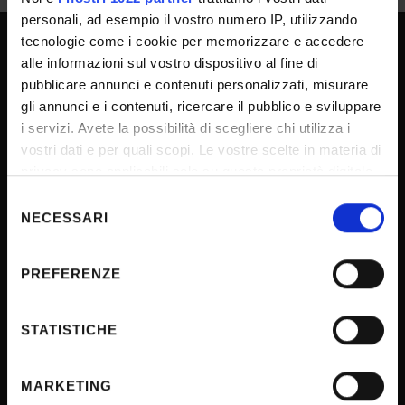
personali, ad esempio il vostro numero IP, utilizzando
tecnologie come i cookie per memorizzare e accedere
alle informazioni sul vostro dispositivo al fine di
UNIVERSITY SERVICES
pubblicare annunci e contenuti personalizzati, misurare
gli annunci e i contenuti, ricercare il pubblico e sviluppare
i servizi. Avete la possibilità di scegliere chi utilizza i
Transparency
vostri dati e per quali scopi. Le vostre scelte in materia di
Official University Register
privacy sono applicabili solo su questa proprietà digitale
in cui avete effettuato le vostre scelte. È possibile
Job vacancies
Selezione
modificare o revocare il proprio consenso in qualsiasi
NECESSARI
del
Procurement
momento dalla Dichiarazione sui cookie o facendo clic
consenso
Notifications
sull'icona di attivazione della privacy.
PREFERENZE
Terms and conditions
Con il tuo consenso, vorremmo anche:
Privacy policy
raccogliere informazioni sulla tua posizione
STATISTICHE
Cookie
geografica, con un'approssimazione di qualche
metro,
Sponsorizzazioni e donazioni
MARKETING
Identificare il tuo dispositivo, scansionandolo
Events