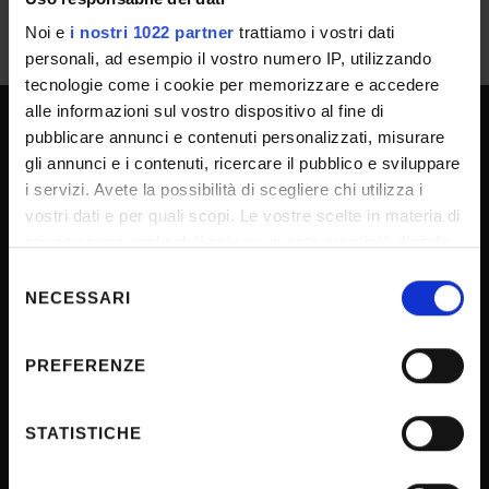
Noi e
i nostri 1022 partner
trattiamo i vostri dati
personali, ad esempio il vostro numero IP, utilizzando
tecnologie come i cookie per memorizzare e accedere
alle informazioni sul vostro dispositivo al fine di
pubblicare annunci e contenuti personalizzati, misurare
UNIVERSITY SERVICES
gli annunci e i contenuti, ricercare il pubblico e sviluppare
i servizi. Avete la possibilità di scegliere chi utilizza i
vostri dati e per quali scopi. Le vostre scelte in materia di
Transparency
privacy sono applicabili solo su questa proprietà digitale
in cui avete effettuato le vostre scelte. È possibile
Official University Register
Selezione
modificare o revocare il proprio consenso in qualsiasi
NECESSARI
del
Job vacancies
momento dalla Dichiarazione sui cookie o facendo clic
consenso
Procurement
sull'icona di attivazione della privacy.
PREFERENZE
Notifications
Con il tuo consenso, vorremmo anche:
Terms and conditions
raccogliere informazioni sulla tua posizione
STATISTICHE
Privacy policy
geografica, con un'approssimazione di qualche
metro,
Cookie