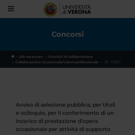
Toggle
navigation
Concorsi
Job vacancies
Incarichi di collaborazione
Collaborazione occasionale/Libero professionale
ID. 15647
Avviso di selezione pubblica, per titoli
e colloquio, per il conferimento di un
incarico di prestazione d’opera
occasionale per attività di supporto