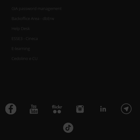
GIA password management
Backoffice Area - dbErw
Help Desk
ESSE3 - Cineca
E-learning
Cedolino e CU