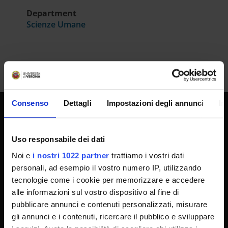
Department
Scienze Umane
Consenso
Dettagli
Impostazioni degli annunci
In
UNIVERSITY SERVICES
Uso responsabile dei dati
Noi e
i nostri 1022 partner
trattiamo i vostri dati
Transparency
personali, ad esempio il vostro numero IP, utilizzando
tecnologie come i cookie per memorizzare e accedere
Official University Register
alle informazioni sul vostro dispositivo al fine di
Job vacancies
pubblicare annunci e contenuti personalizzati, misurare
Procurement
gli annunci e i contenuti, ricercare il pubblico e sviluppare