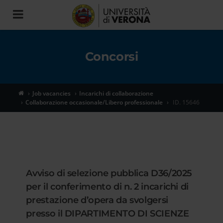
Toggle
navigation
Concorsi
Job vacancies
Incarichi di collaborazione
Collaborazione occasionale/Libero professionale
ID. 15646
Avviso di selezione pubblica D36/2025
per il conferimento di n. 2 incarichi di
prestazione d’opera da svolgersi
presso il DIPARTIMENTO DI SCIENZE