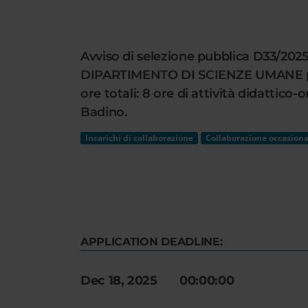
Cerca
nel
sito
Avviso di selezione pubblica D33/2025 
web
DIPARTIMENTO DI SCIENZE UMANE per lo
ore totali: 8 ore di attività didattico-o
Badino.
Incarichi di collaborazione
Collaborazione occasiona
APPLICATION DEADLINE:
Dec 18, 2025 00:00:00