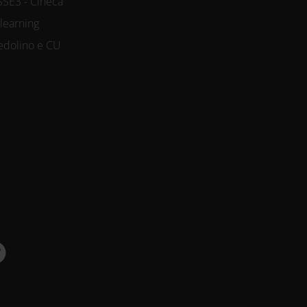
SSE3 - Cineca
-learning
edolino e CU