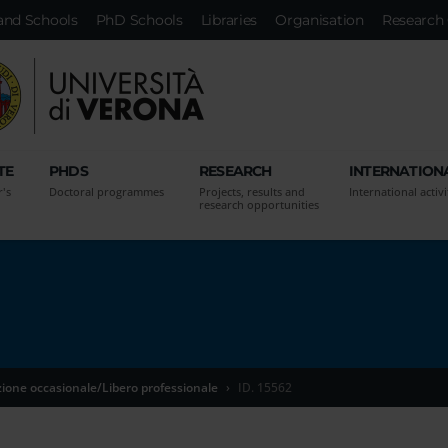
and Schools
PhD Schools
Libraries
Organisation
Research 
TE
PHDS
RESEARCH
INTERNATION
r's
Doctoral programmes
Projects, results and
International activi
research opportunities
zione occasionale/Libero professionale
ID. 15562