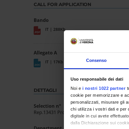
CALL FOR APPLICATION
Bando
IT | 288Kb
Allegato A
Consenso
IT | 17Kb
Uso responsabile dei dati
Noi e
i nostri 1022 partner
t
DETTAGLI
cookie per memorizzare e acce
personalizzati, misurare gli an
Selection n°
chi utilizza i vostri dati e pe
Rep.13431 Prot.542275 11/12/25
digitale in cui avete effettua
dalla Dichiarazione sui cookie
Department