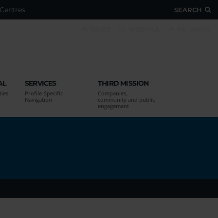
Centres
SEARCH
ESSE3
WEBMAIL
MY UNIVR
AL
SERVICES
THIRD MISSION
ties
Profile-Specific
Companies,
Navigation
community and public
engagement