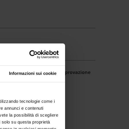
ESULT/RANKING LISTS
ovvedimento Direttoriale Approvazione
Informazioni sui cookie
ti all'Albo 2575/2025
IT | 382Kb
utilizzando tecnologie come i
re annunci e contenuti
vete la possibilità di scegliere
li solo su questa proprietà
consenso in qualsiasi momento