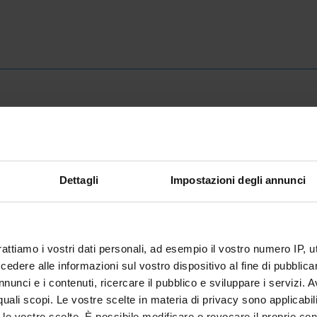
INFORMATION/NOTICES
R
Provvedimento nomina Commissione
Pr
Dettagli
Impostazioni degli annunci
valutatrice
At
IT | 362Kb
rattiamo i vostri dati personali, ad esempio il vostro numero IP, 
dere alle informazioni sul vostro dispositivo al fine di pubblica
nunci e i contenuti, ricercare il pubblico e sviluppare i servizi. A
r quali scopi. Le vostre scelte in materia di privacy sono applicabi
to le vostre scelte. È possibile modificare o revocare il proprio 