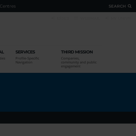
Centres
SEARCH
ESSE3
WEBMAIL
MY UNIVR
AL
SERVICES
THIRD MISSION
ties
Profile-Specific
Companies,
Navigation
community and public
engagement