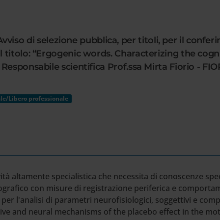
di selezione pubblica, per titoli, per il conferim
 titolo: “Ergogenic words. Characterizing the cog
Responsabile scientifica Prof.ssa Mirta Fiorio - F
le/Libero professionale
ività altamente specialistica che necessita di conoscenze s
ografico con misure di registrazione periferica e comportame
r l'analisi di parametri neurofisiologici, soggettivi e compo
tive and neural mechanisms of the placebo effect in the m