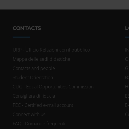
CONTACTS
L
URP - Ufficio Relazioni con il pubblico
I
Mappa delle sedi didattiche
O
Contacts and people
G
Student Orientation
B
CUG - Equal Opportunities Commission
H
Consigliera di fiducia
E
PEC - Certified e-mail account
E
Connect with us
C
FAQ - Domande frequenti