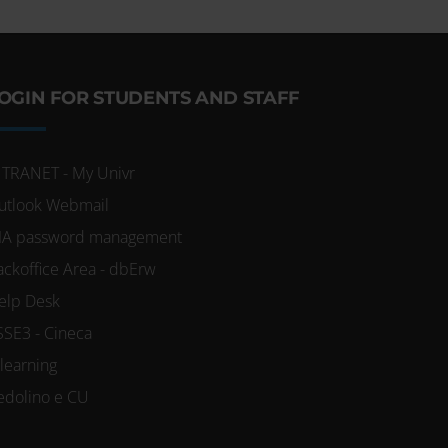
OGIN FOR STUDENTS AND STAFF
NTRANET - My Univr
utlook Webmail
IA password management
ackoffice Area - dbErw
elp Desk
SSE3 - Cineca
-learning
edolino e CU