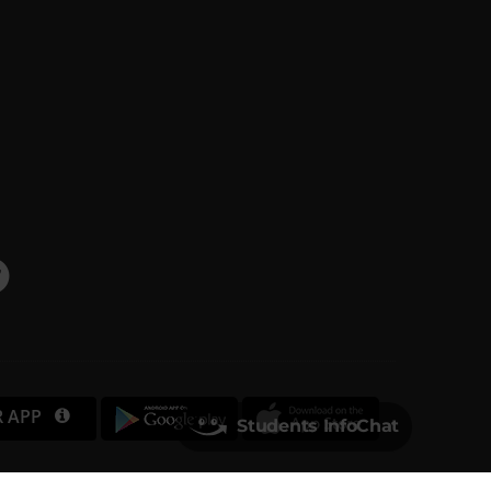
R APP
Students InfoChat