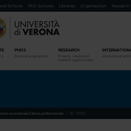
and Schools
PhD Schools
Libraries
Organisation
Research 
TE
PHDS
RESEARCH
INTERNATION
r's
Doctoral programmes
Projects, results and
International activi
research opportunities
zione occasionale/Libero professionale
ID. 15503