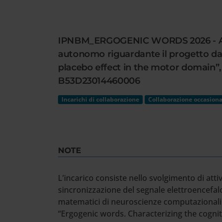
Cerca
nel
sito
IPNBM_ERGOGENIC WORDS 2026 - Avviso 
web
autonomo riguardante il progetto dal
placebo effect in the motor domain”, 
B53D23014460006
Incarichi di collaborazione
Collaborazione occasiona
NOTE
L’incarico consiste nello svolgimento di att
sincronizzazione del segnale elettroencefal
matematici di neuroscienze computazionali pe
“Ergogenic words. Characterizing the cogni