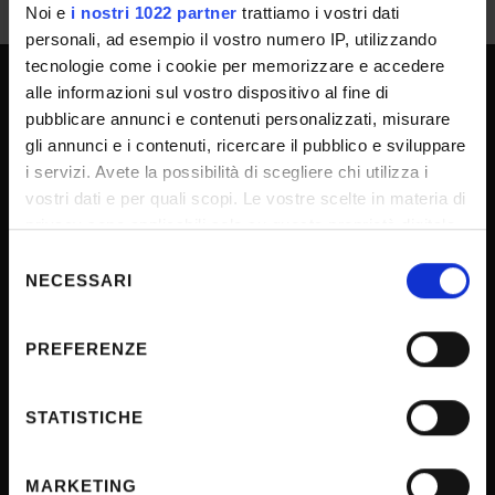
Noi e
i nostri 1022 partner
trattiamo i vostri dati
personali, ad esempio il vostro numero IP, utilizzando
tecnologie come i cookie per memorizzare e accedere
alle informazioni sul vostro dispositivo al fine di
UNIVERSITY SERVICES
pubblicare annunci e contenuti personalizzati, misurare
gli annunci e i contenuti, ricercare il pubblico e sviluppare
i servizi. Avete la possibilità di scegliere chi utilizza i
vostri dati e per quali scopi. Le vostre scelte in materia di
Transparency
privacy sono applicabili solo su questa proprietà digitale
Official University Register
in cui avete effettuato le vostre scelte. È possibile
Selezione
Job vacancies
modificare o revocare il proprio consenso in qualsiasi
NECESSARI
del
momento dalla Dichiarazione sui cookie o facendo clic
Procurement
consenso
sull'icona di attivazione della privacy.
Notifications
PREFERENZE
Terms and conditions
Con il tuo consenso, vorremmo anche:
Privacy policy
raccogliere informazioni sulla tua posizione
STATISTICHE
geografica, con un'approssimazione di qualche
Cookie
metro,
Sponsorizzazioni e donazioni
MARKETING
Identificare il tuo dispositivo, scansionandolo