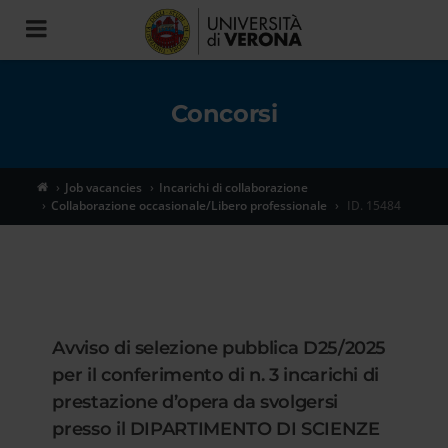
Toggle
navigation
Concorsi
Job vacancies
Incarichi di collaborazione
Collaborazione occasionale/Libero professionale
ID. 15484
Avviso di selezione pubblica D25/2025
per il conferimento di n. 3 incarichi di
prestazione d’opera da svolgersi
presso il DIPARTIMENTO DI SCIENZE