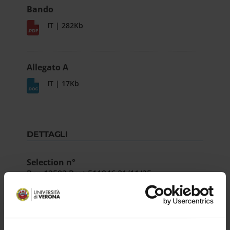
Bando
IT | 282Kb
Allegato A
IT | 17Kb
DETTAGLI
Selection n°
Rep.12592 Prot.511946 21/11/25
Department
Scienze Umane