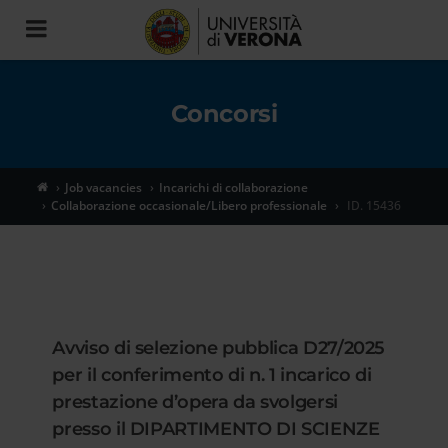
Toggle
navigation
Concorsi
Job vacancies
Incarichi di collaborazione
Collaborazione occasionale/Libero professionale
ID. 15436
Avviso di selezione pubblica D27/2025
per il conferimento di n. 1 incarico di
prestazione d’opera da svolgersi
presso il DIPARTIMENTO DI SCIENZE