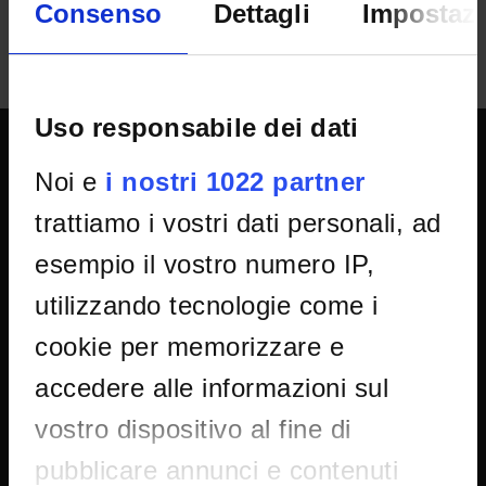
Consenso
Dettagli
Impostazi
Uso responsabile dei dati
Noi e
i nostri 1022 partner
UNIVERSITY SERVICES
trattiamo i vostri dati personali, ad
esempio il vostro numero IP,
Transparency
Official University Register
utilizzando tecnologie come i
Job vacancies
cookie per memorizzare e
Procurement
accedere alle informazioni sul
Notifications
vostro dispositivo al fine di
Terms and conditions
pubblicare annunci e contenuti
Privacy policy