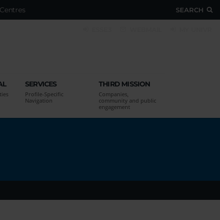
Centres
SEARCH
ESSE3
WEBMAIL
MY UNIVR
AL
SERVICES
THIRD MISSION
ties
Profile-Specific
Companies,
Navigation
community and public
engagement