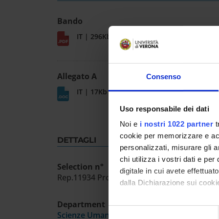
Bando
IT | 296Kb
Allegato A
Consenso
IT | 17Kb
Uso responsabile dei dati
Noi e
i nostri 1022 partner
t
cookie per memorizzare e acce
DETTAGLI
personalizzati, misurare gli an
chi utilizza i vostri dati e pe
Selection n°
digitale in cui avete effettua
Rep.11934 Prot.496134 7/11/25
dalla Dichiarazione sui cookie
Department
Con il tuo consenso, vorrem
Selezione
Scienze Umane