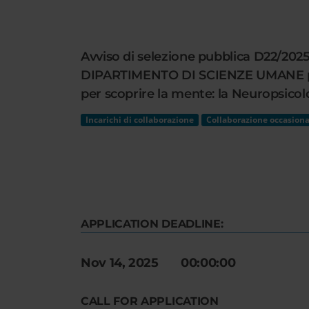
Cerca
nel
sito
Avviso di selezione pubblica D22/2025 
web
DIPARTIMENTO DI SCIENZE UMANE per lo
per scoprire la mente: la Neuropsicolo
Incarichi di collaborazione
Collaborazione occasiona
APPLICATION DEADLINE:
Nov 14, 2025 00:00:00
CALL FOR APPLICATION