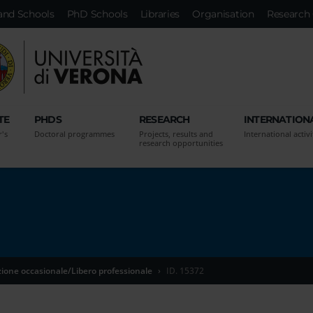
and Schools
PhD Schools
Libraries
Organisation
Research 
TE
PHDS
RESEARCH
INTERNATION
r's
Doctoral programmes
Projects, results and
International activi
research opportunities
zione occasionale/Libero professionale
ID. 15372