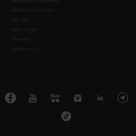
GIA password management
Backoffice Area - dbErw
Help Desk
ESSE3 - Cineca
E-learning
Cedolino e CU