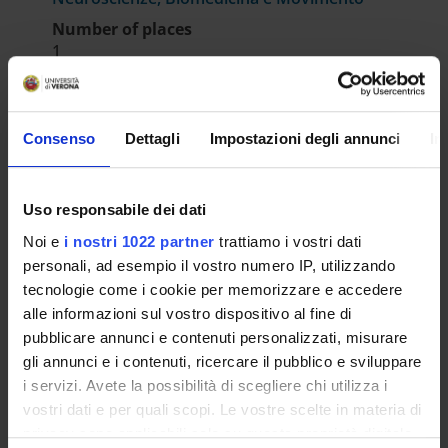
Number of places
1
INFORMATION/NOTICES
Provvedimento nomina Commissione
Consenso
Dettagli
Impostazioni degli annunci
In
valutatrice
IT | 431Kb
Uso responsabile dei dati
RESULT/RANKING LISTS
Noi e
i nostri 1022 partner
trattiamo i vostri dati
personali, ad esempio il vostro numero IP, utilizzando
Approvazione Atti Albo Ufficiale di Ateneo
tecnologie come i cookie per memorizzare e accedere
2288-2025
alle informazioni sul vostro dispositivo al fine di
pubblicare annunci e contenuti personalizzati, misurare
IT | 633Kb
gli annunci e i contenuti, ricercare il pubblico e sviluppare
i servizi. Avete la possibilità di scegliere chi utilizza i
vostri dati e per quali scopi. Le vostre scelte in materia di
privacy sono applicabili solo su questa proprietà digitale