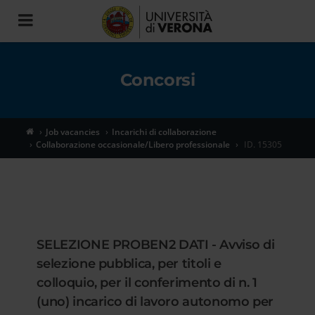
Toggle
navigation
Concorsi
Job vacancies
Incarichi di collaborazione
Collaborazione occasionale/Libero professionale
ID. 15305
SELEZIONE PROBEN2 DATI - Avviso di
selezione pubblica, per titoli e
colloquio, per il conferimento di n. 1
(uno) incarico di lavoro autonomo per