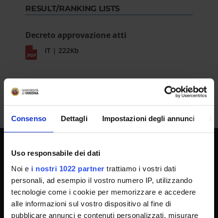
RESULT/RANKING LISTS
Decreto approvazione atti
IT | 222Kb
Consenso
Dettagli
Impostazioni degli annunci
In
Uso responsabile dei dati
UNIVERSITY SERVICES
Noi e
i nostri 1022 partner
trattiamo i vostri dati
personali, ad esempio il vostro numero IP, utilizzando
tecnologie come i cookie per memorizzare e accedere
Transparency
alle informazioni sul vostro dispositivo al fine di
Official University Register
pubblicare annunci e contenuti personalizzati, misurare