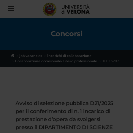
Toggle
navigation
Concorsi
Job vacancies
Incarichi di collaborazione
Collaborazione occasionale/Libero professionale
ID. 15297
Avviso di selezione pubblica D21/2025
per il conferimento di n. 1 incarico di
prestazione d’opera da svolgersi
presso il DIPARTIMENTO DI SCIENZE