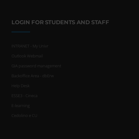
LOGIN FOR STUDENTS AND STAFF
INTRANET - My Univr
Outlook Webmail
GIA password management
Backoffice Area - dbErw
Help Desk
ESSE3 - Cineca
E-learning
Cedolino e CU