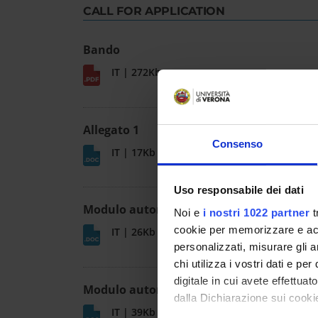
CALL FOR APPLICATION
Bando
IT | 272Kb
Allegato 1
Consenso
IT | 17Kb
Uso responsabile dei dati
Modulo autorizzazione assegnisti
Noi e
i nostri 1022 partner
t
cookie per memorizzare e acce
IT | 26Kb
personalizzati, misurare gli an
chi utilizza i vostri dati e pe
digitale in cui avete effettua
Modulo autorizzazione dottorandi
dalla Dichiarazione sui cookie
IT | 39Kb