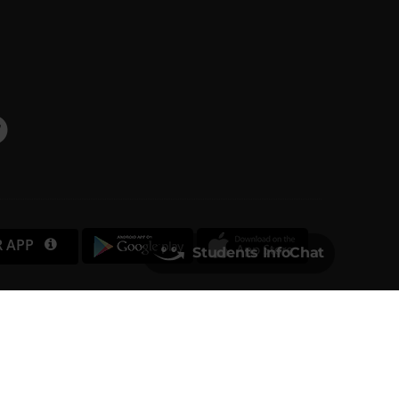
R APP
Students InfoChat
Università degli Studi di Verona
Via dell'Artigliere, 8
37129, Verona
rtita IVA 01541040232 | Codice Fiscale 93009870234