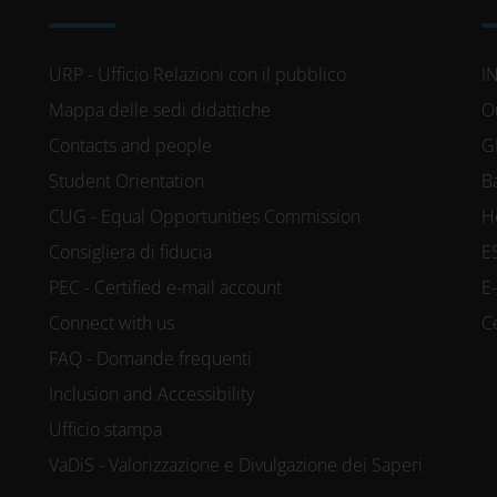
URP - Ufficio Relazioni con il pubblico
I
Mappa delle sedi didattiche
O
Contacts and people
G
Student Orientation
B
CUG - Equal Opportunities Commission
H
Consigliera di fiducia
E
PEC - Certified e-mail account
E
Connect with us
C
FAQ - Domande frequenti
Inclusion and Accessibility
Ufficio stampa
VaDiS - Valorizzazione e Divulgazione dei Saperi