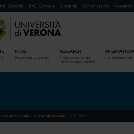
and Schools
PhD Schools
Libraries
Organisation
Research 
TE
PHDS
RESEARCH
INTERNATION
r's
Doctoral programmes
Projects, results and
International activi
research opportunities
zione occasionale/Libero professionale
ID. 15182