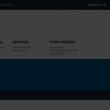
Centres
SEARCH
ESSE3
WEBMAIL
MY UNIVR
AL
SERVICES
THIRD MISSION
ties
Profile-Specific
Companies,
Navigation
community and public
engagement