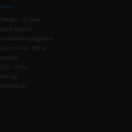
NTRANET - My Univr
utlook Webmail
IA password management
ackoffice Area - dbErw
elp Desk
SSE3 - Cineca
-learning
edolino e CU