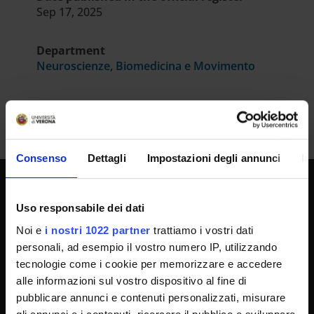
Sep 17, 2025
Department
Neuroscienze, Biomedicina e Movimento
Consenso
Dettagli
Impostazioni degli annunci
In
UNIVERSITY SERVICES
Uso responsabile dei dati
Noi e
i nostri 1022 partner
trattiamo i vostri dati
personali, ad esempio il vostro numero IP, utilizzando
Transparency
tecnologie come i cookie per memorizzare e accedere
Official University Register
alle informazioni sul vostro dispositivo al fine di
pubblicare annunci e contenuti personalizzati, misurare
Job vacancies