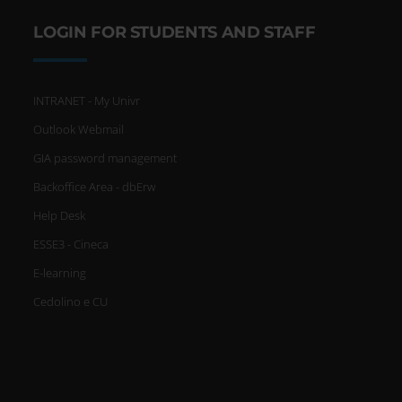
LOGIN FOR STUDENTS AND STAFF
INTRANET - My Univr
Outlook Webmail
GIA password management
Backoffice Area - dbErw
Help Desk
ESSE3 - Cineca
E-learning
Cedolino e CU