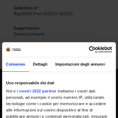
Selection n°
Rep.9606 Prot.394323 16/9/25
Department
Scienze Umane
Consenso
Dettagli
Impostazioni degli annunci
In
Uso responsabile dei dati
UNIVERSITY SERVICES
Noi e
i nostri 1022 partner
trattiamo i vostri dati
personali, ad esempio il vostro numero IP, utilizzando
tecnologie come i cookie per memorizzare e accedere
Transparency
alle informazioni sul vostro dispositivo al fine di
Official University Register
pubblicare annunci e contenuti personalizzati, misurare