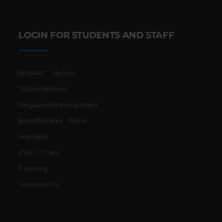
LOGIN FOR STUDENTS AND STAFF
INTRANET - My Univr
Outlook Webmail
GIA password management
Backoffice Area - dbErw
Help Desk
ESSE3 - Cineca
E-learning
Cedolino e CU