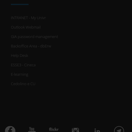
INTRANET - My Univr
Outlook Webmail
GIA password management
Backoffice Area - dbErw
Help Desk
ESSE3 - Cineca
E-learning
Cedolino e CU