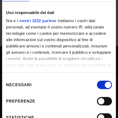
IT | 225Kb
Uso responsabile dei dati
Noi e
i nostri 1022 partner
trattiamo i vostri dati
personali, ad esempio il vostro numero IP, utilizzando
tecnologie come i cookie per memorizzare e accedere
alle informazioni sul vostro dispositivo al fine di
pubblicare annunci e contenuti personalizzati, misurare
gli annunci e i contenuti, ricercare il pubblico e sviluppare
i servizi. Avete la possibilità di scegliere chi utilizza i
UNIVERSITY SERVICES
vostri dati e per quali scopi. Le vostre scelte in materia di
privacy sono applicabili solo su questa proprietà digitale
in cui avete effettuato le vostre scelte. È possibile
Selezione
Transparency
modificare o revocare il proprio consenso in qualsiasi
NECESSARI
del
momento dalla Dichiarazione sui cookie o facendo clic
Official University Register
consenso
sull'icona di attivazione della privacy.
Job vacancies
PREFERENZE
Procurement
Con il tuo consenso, vorremmo anche:
raccogliere informazioni sulla tua posizione
Notifications
STATISTICHE