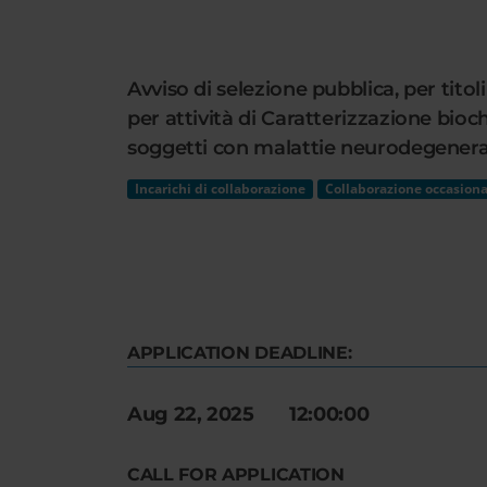
Cerca
nel
sito
Avviso di selezione pubblica, per tito
web
per attività di Caratterizzazione bio
soggetti con malattie neurodegenera
Incarichi di collaborazione
Collaborazione occasiona
APPLICATION DEADLINE:
Aug 22, 2025 12:00:00
CALL FOR APPLICATION