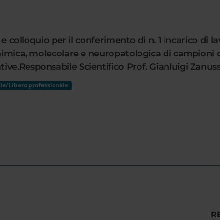
li e colloquio per il conferimento di n. 1 incarico d
chimica, molecolare e neuropatologica di campioni 
tive.Responsabile Scientifico Prof. Gianluigi Za
le/Libero professionale
R