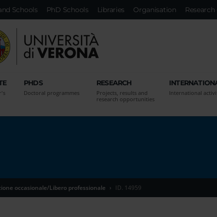
and Schools
PhD Schools
Libraries
Organisation
Research 
TE
PHDS
RESEARCH
INTERNATION
r's
Doctoral programmes
Projects, results and
International activi
research opportunities
zione occasionale/Libero professionale
ID. 14959