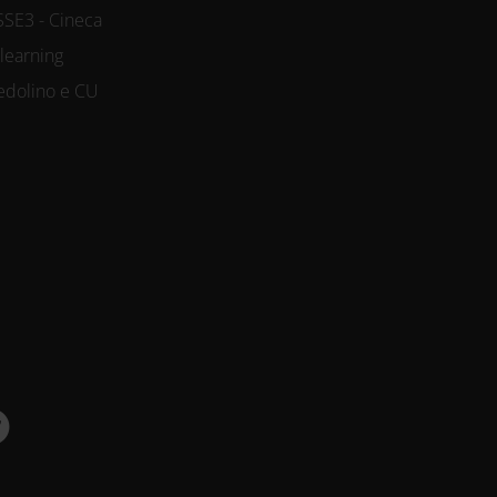
SSE3 - Cineca
-learning
edolino e CU