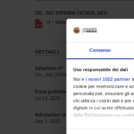
SEL. INC-DIPNBM-14/2025_NEU
IT | 599Kb
Consenso
DETTAGLI
Selection n°
Uso responsabile dei dati
SEL. INC-DIPNBM -14/2025 NEU
Noi e
i nostri 1022 partner
t
cookie per memorizzare e acce
Date published in the official register
personalizzati, misurare gli an
Jul 24, 2025
chi utilizza i vostri dati e pe
digitale in cui avete effettua
Admission test date
dalla Dichiarazione sui cookie
Sep 1, 2025
Con il tuo consenso, vorrem
Selezione