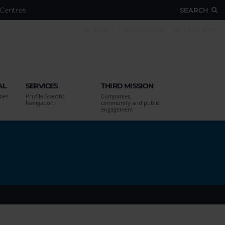
Centres
SEARCH
ESSE3
WEBMAIL
MY UNIVR
AL
SERVICES
THIRD MISSION
ties
Profile-Specific
Companies,
Navigation
community and public
engagement