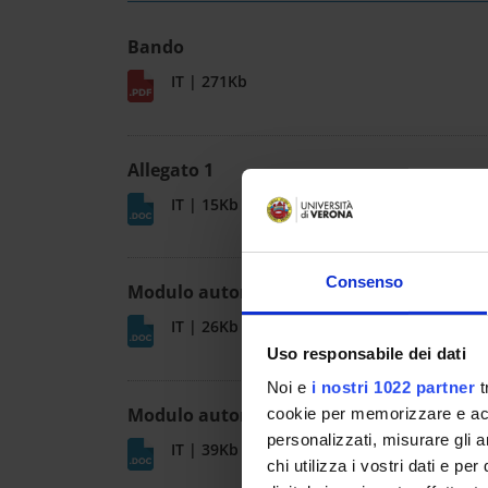
Bando
IT | 271Kb
Allegato 1
IT | 15Kb
Consenso
Modulo autorizzazione assegnisti
IT | 26Kb
Uso responsabile dei dati
Noi e
i nostri 1022 partner
t
Modulo autorizzazione dottorandi
cookie per memorizzare e acce
personalizzati, misurare gli an
IT | 39Kb
chi utilizza i vostri dati e pe