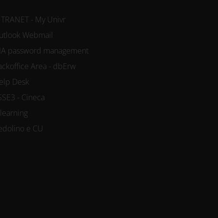
NTRANET - My Univr
utlook Webmail
IA password management
ackoffice Area - dbErw
elp Desk
SSE3 - Cineca
-learning
edolino e CU