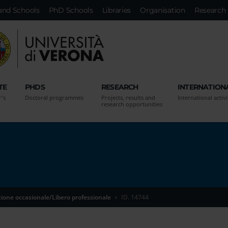
and Schools
PhD Schools
Libraries
Organisation
Research 
TE
PHDS
RESEARCH
INTERNATION
r's
Doctoral programmes
Projects, results and
International activi
research opportunities
zione occasionale/Libero professionale
ID. 14744