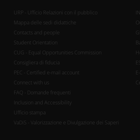
URP - Ufficio Relazioni con il pubblico
I
Mappa delle sedi didattiche
O
Contacts and people
G
Student Orientation
B
CUG - Equal Opportunities Commission
H
Consigliera di fiducia
E
PEC - Certified e-mail account
E
Connect with us
C
FAQ - Domande frequenti
Inclusion and Accessibility
Ufficio stampa
VaDiS - Valorizzazione e Divulgazione dei Saperi