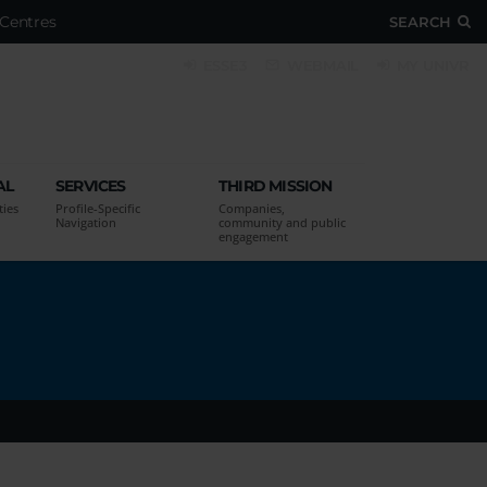
Centres
SEARCH
ESSE3
WEBMAIL
MY UNIVR
AL
SERVICES
THIRD MISSION
ties
Profile-Specific
Companies,
Navigation
community and public
engagement