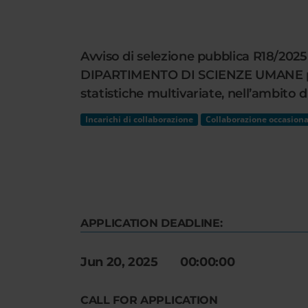
Cerca
nel
sito
Avviso di selezione pubblica R18/2025 
web
DIPARTIMENTO DI SCIENZE UMANE per lo
statistiche multivariate, nell’ambito di 
Incarichi di collaborazione
Collaborazione occasiona
APPLICATION DEADLINE:
Jun 20, 2025 00:00:00
CALL FOR APPLICATION