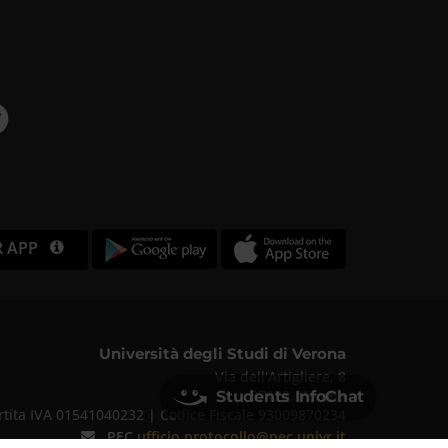
R APP
Università degli Studi di Verona
Via dell'Artigliere, 8
37129, Verona
Students InfoChat
rtita IVA 01541040232 | Codice Fiscale 93009870234
PEC
ufficio.protocollo@pec.univr.it