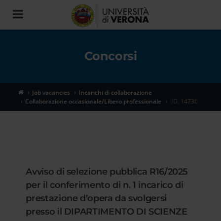
Toggle
navigation
Concorsi
Job vacancies
Incarichi di collaborazione
Collaborazione occasionale/Libero professionale
ID. 14730
Avviso di selezione pubblica R16/2025
per il conferimento di n. 1 incarico di
prestazione d’opera da svolgersi
presso il DIPARTIMENTO DI SCIENZE