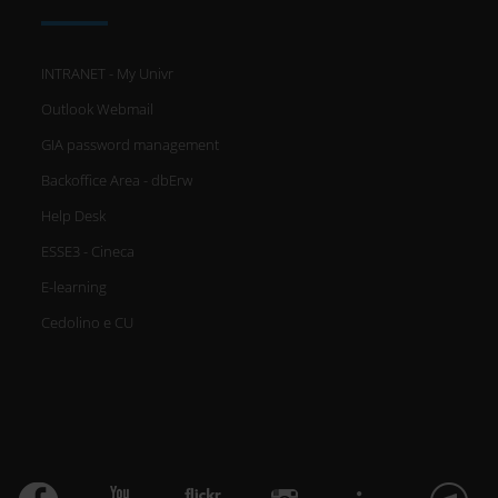
scansionandolo attivamente
alla ricerca di caratteristiche
INTRANET - My Univr
specifiche (impronte digitali).
Outlook Webmail
Approfondisci come vengono
GIA password management
Backoffice Area - dbErw
elaborati i tuoi dati personali e
Help Desk
imposta le tue preferenze nella
ESSE3 - Cineca
sezione dettagli
. Puoi modificare
E-learning
o ritirare il tuo consenso in
Cedolino e CU
qualsiasi momento dalla
Dichiarazione sui cookie.
Utilizziamo i cookie per