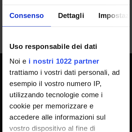
Department
Scienze Umane
Consenso
Dettagli
Impostazi
Uso responsabile dei dati
Noi e
i nostri 1022 partner
trattiamo i vostri dati personali, ad
UNIVERSITY SERVICES
esempio il vostro numero IP,
utilizzando tecnologie come i
Transparency
Official University Register
cookie per memorizzare e
Job vacancies
accedere alle informazioni sul
Procurement
vostro dispositivo al fine di