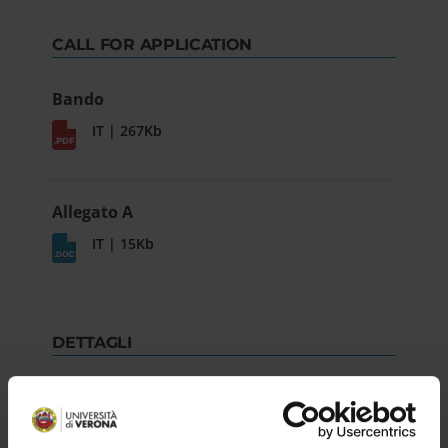
CALL FOR APPLICATION
Bando
IT | 267Kb
Allegato A
IT | 15Kb
DETTAGLI
Selection n°
Rep.5815 Prot.211135 4/6/2025