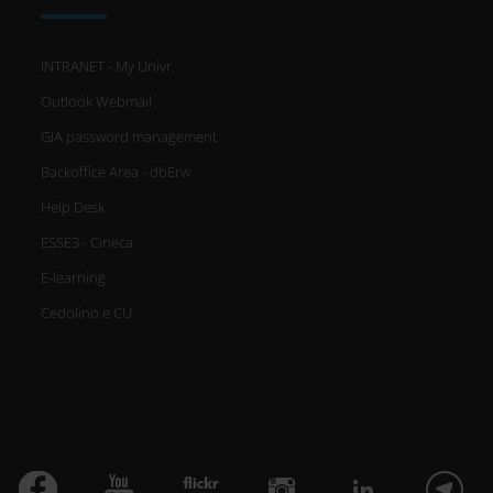
INTRANET - My Univr
Outlook Webmail
GIA password management
Backoffice Area - dbErw
Help Desk
ESSE3 - Cineca
E-learning
Cedolino e CU