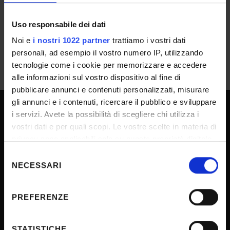
IT | 225Kb
Uso responsabile dei dati
Noi e
i nostri 1022 partner
trattiamo i vostri dati
personali, ad esempio il vostro numero IP, utilizzando
tecnologie come i cookie per memorizzare e accedere
alle informazioni sul vostro dispositivo al fine di
pubblicare annunci e contenuti personalizzati, misurare
gli annunci e i contenuti, ricercare il pubblico e sviluppare
i servizi. Avete la possibilità di scegliere chi utilizza i
UNIVERSITY SERVICES
vostri dati e per quali scopi. Le vostre scelte in materia di
privacy sono applicabili solo su questa proprietà digitale
in cui avete effettuato le vostre scelte. È possibile
Selezione
Transparency
modificare o revocare il proprio consenso in qualsiasi
NECESSARI
del
momento dalla Dichiarazione sui cookie o facendo clic
Official University Register
consenso
sull'icona di attivazione della privacy.
Job vacancies
PREFERENZE
Procurement
Con il tuo consenso, vorremmo anche:
raccogliere informazioni sulla tua posizione
Notifications
STATISTICHE