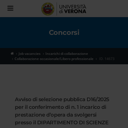
Toggle
navigation
Concorsi
Job vacancies
Incarichi di collaborazione
Collaborazione occasionale/Libero professionale
ID. 14673
Avviso di selezione pubblica D16/2025
per il conferimento di n. 1 incarico di
prestazione d’opera da svolgersi
presso il DIPARTIMENTO DI SCIENZE