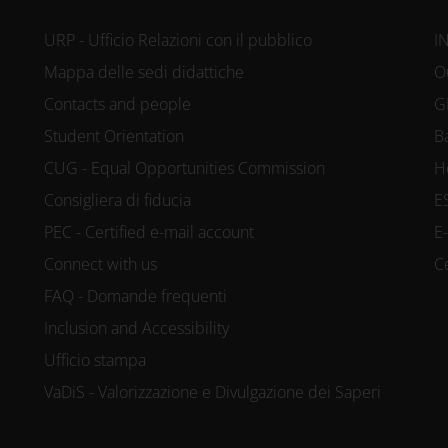
URP - Ufficio Relazioni con il pubblico
I
Mappa delle sedi didattiche
O
Contacts and people
G
Student Orientation
B
CUG - Equal Opportunities Commission
H
Consigliera di fiducia
E
PEC - Certified e-mail account
E
Connect with us
C
FAQ - Domande frequenti
Inclusion and Accessibility
Ufficio stampa
VaDiS - Valorizzazione e Divulgazione dei Saperi