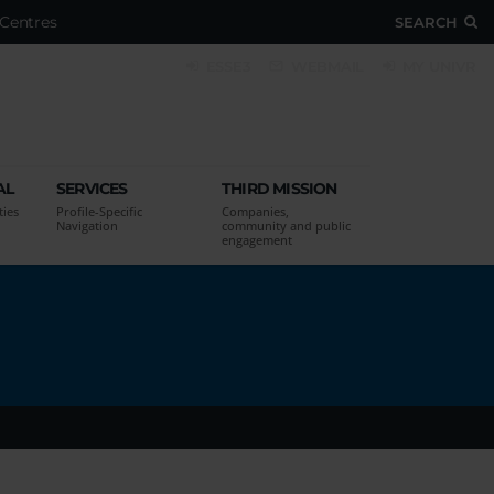
Centres
SEARCH
ESSE3
WEBMAIL
MY UNIVR
AL
SERVICES
THIRD MISSION
ties
Profile-Specific
Companies,
Navigation
community and public
engagement