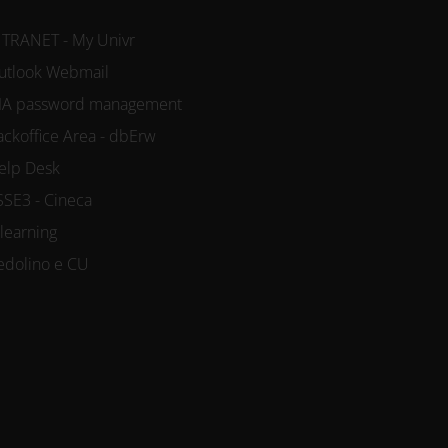
NTRANET - My Univr
utlook Webmail
IA password management
ackoffice Area - dbErw
elp Desk
SSE3 - Cineca
-learning
edolino e CU