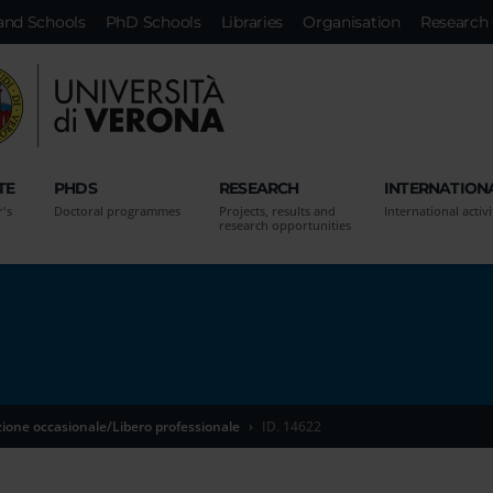
and Schools
PhD Schools
Libraries
Organisation
Research 
TE
PHDS
RESEARCH
INTERNATION
r's
Doctoral programmes
Projects, results and
International activi
research opportunities
zione occasionale/Libero professionale
ID. 14622