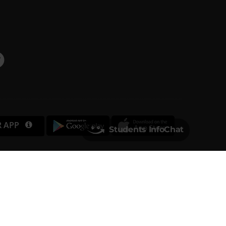
R APP
Students InfoChat
Università degli Studi di Verona
Via dell'Artigliere, 8
37129, Verona
rtita IVA 01541040232 | Codice Fiscale 93009870234
PEC
ufficio.protocollo@pec.univr.it