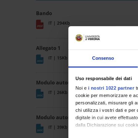
Bando
IT | 294Kb
Allegato 1
IT | 15Kb
Consenso
Uso responsabile dei dati
Modulo autorizzazione assegnisti
Noi e
i nostri 1022 partner
t
IT | 26Kb
cookie per memorizzare e acce
personalizzati, misurare gli an
chi utilizza i vostri dati e pe
Modulo autorizzazione dottorandi
digitale in cui avete effettua
dalla Dichiarazione sui cookie
IT | 39Kb