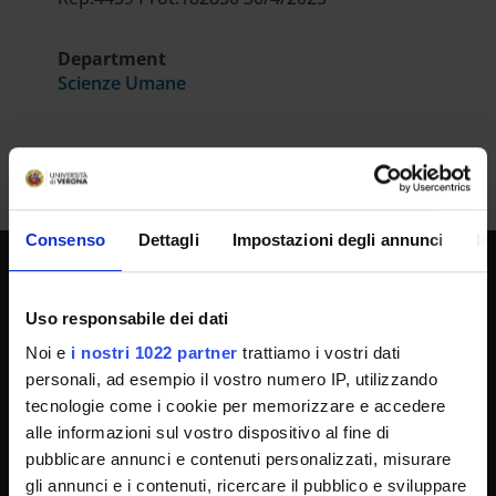
Department
Scienze Umane
Consenso
Dettagli
Impostazioni degli annunci
In
UNIVERSITY SERVICES
Uso responsabile dei dati
Noi e
i nostri 1022 partner
trattiamo i vostri dati
personali, ad esempio il vostro numero IP, utilizzando
Transparency
tecnologie come i cookie per memorizzare e accedere
Official University Register
alle informazioni sul vostro dispositivo al fine di
Job vacancies
pubblicare annunci e contenuti personalizzati, misurare
gli annunci e i contenuti, ricercare il pubblico e sviluppare
Procurement