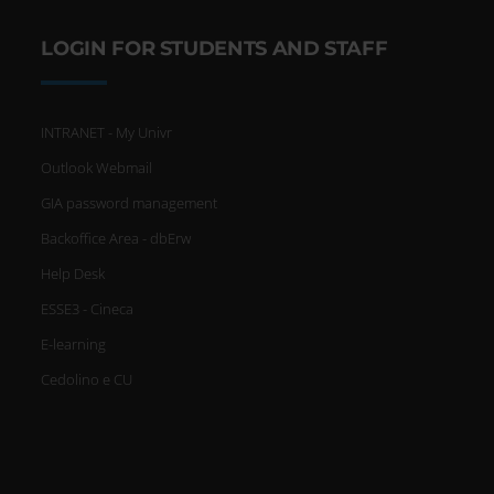
LOGIN FOR STUDENTS AND STAFF
INTRANET - My Univr
Outlook Webmail
GIA password management
Backoffice Area - dbErw
Help Desk
ESSE3 - Cineca
E-learning
Cedolino e CU