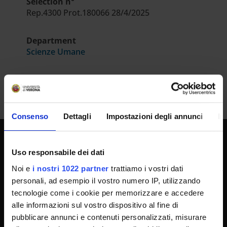
Selection n°
Rep.4300 Prot.180066 28/4/2025
Department
Scienze Umane
Consenso
Dettagli
Impostazioni degli annunci
In
UNIVERSITY SERVICES
Uso responsabile dei dati
Noi e
i nostri 1022 partner
trattiamo i vostri dati
personali, ad esempio il vostro numero IP, utilizzando
Transparency
tecnologie come i cookie per memorizzare e accedere
alle informazioni sul vostro dispositivo al fine di
Official University Register
pubblicare annunci e contenuti personalizzati, misurare
Job vacancies