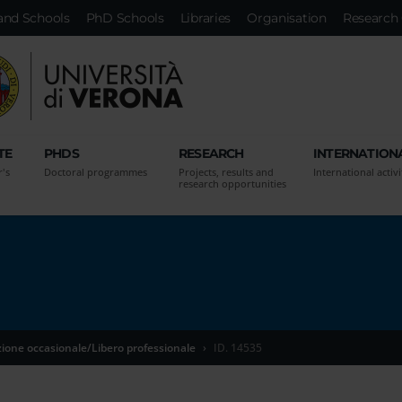
and Schools
PhD Schools
Libraries
Organisation
Research 
TE
PHDS
RESEARCH
INTERNATION
r's
Doctoral programmes
Projects, results and
International activi
research opportunities
zione occasionale/Libero professionale
ID. 14535