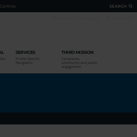
Centres
SEARCH
ESSE3
WEBMAIL
MY UNIVR
AL
SERVICES
THIRD MISSION
ties
Profile-Specific
Companies,
Navigation
community and public
engagement