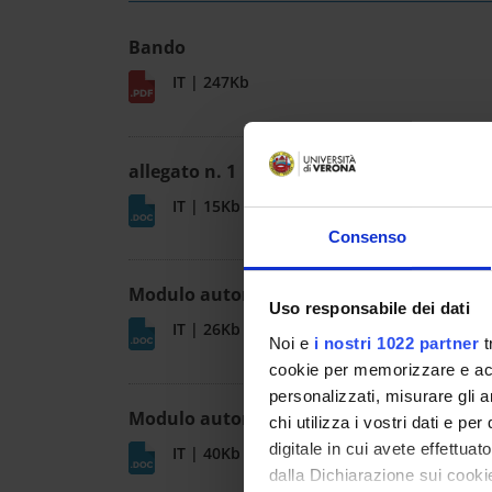
Bando
IT | 247Kb
allegato n. 1
IT | 15Kb
Consenso
Modulo autorizzazione assegnisti
Uso responsabile dei dati
IT | 26Kb
Noi e
i nostri 1022 partner
t
cookie per memorizzare e acce
personalizzati, misurare gli an
Modulo autorizzazione dottorandi
chi utilizza i vostri dati e pe
digitale in cui avete effettua
IT | 40Kb
dalla Dichiarazione sui cookie