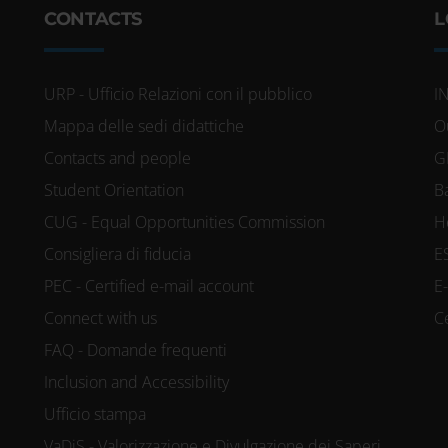
CONTACTS
L
URP - Ufficio Relazioni con il pubblico
I
Mappa delle sedi didattiche
O
Contacts and people
G
Student Orientation
B
CUG - Equal Opportunities Commission
H
Consigliera di fiducia
E
PEC - Certified e-mail account
E
Connect with us
C
FAQ - Domande frequenti
Inclusion and Accessibility
Ufficio stampa
VaDiS - Valorizzazione e Divulgazione dei Saperi