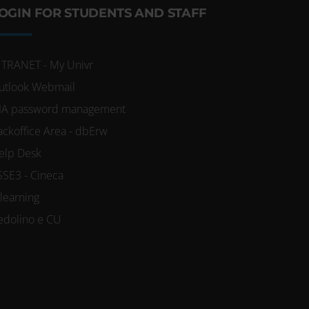
OGIN FOR STUDENTS AND STAFF
NTRANET - My Univr
utlook Webmail
IA password management
ackoffice Area - dbErw
elp Desk
SSE3 - Cineca
-learning
edolino e CU