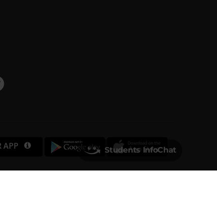
R APP
Students InfoChat
Università degli Studi di Verona
Via dell'Artigliere, 8