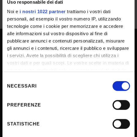
Uso responsabile dei dati
Noi e
i nostri 1022 partner
trattiamo i vostri dati
personali, ad esempio il vostro numero IP, utilizzando
tecnologie come i cookie per memorizzare e accedere
alle informazioni sul vostro dispositivo al fine di
pubblicare annunci e contenuti personalizzati, misurare
UNIVERSITY SERVICES
gli annunci e i contenuti, ricercare il pubblico e sviluppare
i servizi. Avete la possibilità di scegliere chi utilizza i
vostri dati e per quali scopi. Le vostre scelte in materia di
privacy sono applicabili solo su questa proprietà digitale
Transparency
in cui avete effettuato le vostre scelte. È possibile
Selezione
Official University Register
modificare o revocare il proprio consenso in qualsiasi
NECESSARI
del
Job vacancies
momento dalla Dichiarazione sui cookie o facendo clic
consenso
sull'icona di attivazione della privacy.
Procurement
PREFERENZE
Notifications
Con il tuo consenso, vorremmo anche:
Terms and conditions
raccogliere informazioni sulla tua posizione
STATISTICHE
geografica, con un'approssimazione di qualche
Privacy policy