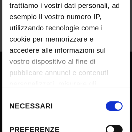
trattiamo i vostri dati personali, ad
IT | 264Kb
esempio il vostro numero IP,
utilizzando tecnologie come i
cookie per memorizzare e
accedere alle informazioni sul
vostro dispositivo al fine di
UNIVERSITY SERVICES
pubblicare annunci e contenuti
personalizzati, misurare gli
Transparency
annunci e i contenuti, ricercare il
Selezione
Official University Register
del
NECESSARI
pubblico e sviluppare i servizi.
consenso
Job vacancies
Avete la possibilità di scegliere chi
Procurement
utilizza i vostri dati e per quali
PREFERENZE
Notifications