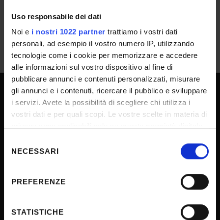
Uso responsabile dei dati
Noi e
i nostri 1022 partner
trattiamo i vostri dati
personali, ad esempio il vostro numero IP, utilizzando
tecnologie come i cookie per memorizzare e accedere
alle informazioni sul vostro dispositivo al fine di
pubblicare annunci e contenuti personalizzati, misurare
gli annunci e i contenuti, ricercare il pubblico e sviluppare
i servizi. Avete la possibilità di scegliere chi utilizza i
UNIVERSITY SERVICES
vostri dati e per quali scopi. Le vostre scelte in materia di
privacy sono applicabili solo su questa proprietà digitale
in cui avete effettuato le vostre scelte. È possibile
Selezione
Transparency
modificare o revocare il proprio consenso in qualsiasi
NECESSARI
del
Official University Register
momento dalla Dichiarazione sui cookie o facendo clic
consenso
Job vacancies
sull'icona di attivazione della privacy.
PREFERENZE
Procurement
Con il tuo consenso, vorremmo anche:
Notifications
raccogliere informazioni sulla tua posizione
STATISTICHE