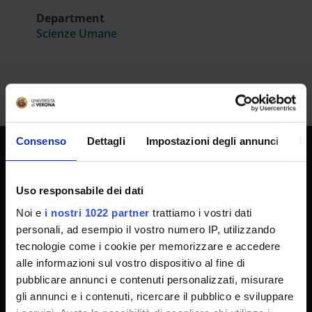
Department
Scienze Umane
Consenso
Dettagli
Impostazioni degli annunci
In
UNIVERSITY SERVICES
Uso responsabile dei dati
Noi e
i nostri 1022 partner
trattiamo i vostri dati
Transparency
personali, ad esempio il vostro numero IP, utilizzando
tecnologie come i cookie per memorizzare e accedere
Official University Register
alle informazioni sul vostro dispositivo al fine di
Job vacancies
pubblicare annunci e contenuti personalizzati, misurare
Procurement
gli annunci e i contenuti, ricercare il pubblico e sviluppare