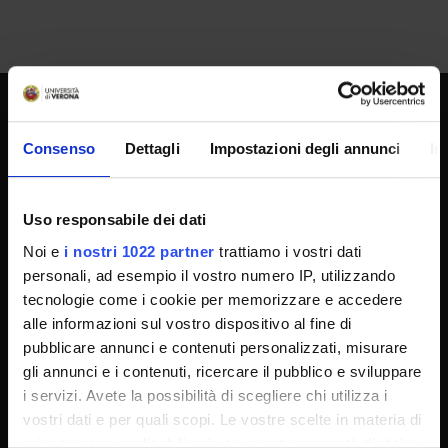
UNIVERSITY SERVICES
Consenso
Dettagli
Impostazioni degli annunci
In
Transparency
Uso responsabile dei dati
Official University Register
Noi e
i nostri 1022 partner
trattiamo i vostri dati
personali, ad esempio il vostro numero IP, utilizzando
Job vacancies
tecnologie come i cookie per memorizzare e accedere
Procurement
alle informazioni sul vostro dispositivo al fine di
Notifications
pubblicare annunci e contenuti personalizzati, misurare
gli annunci e i contenuti, ricercare il pubblico e sviluppare
Terms and conditions
i servizi. Avete la possibilità di scegliere chi utilizza i
Privacy policy
vostri dati e per quali scopi. Le vostre scelte in materia di
Cookie
privacy sono applicabili solo su questa proprietà digitale