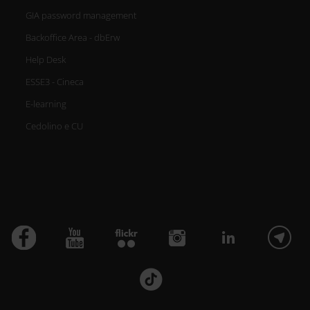
GIA password management
Backoffice Area - dbErw
Help Desk
ESSE3 - Cineca
E-learning
Cedolino e CU