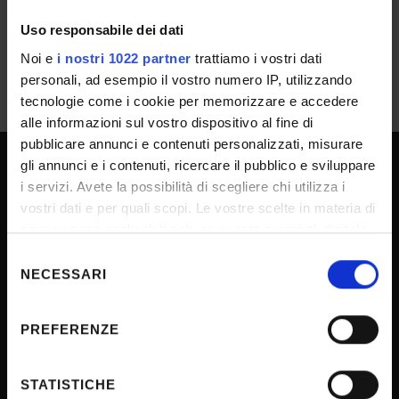
Uso responsabile dei dati
Noi e
i nostri 1022 partner
trattiamo i vostri dati
personali, ad esempio il vostro numero IP, utilizzando
tecnologie come i cookie per memorizzare e accedere
alle informazioni sul vostro dispositivo al fine di
pubblicare annunci e contenuti personalizzati, misurare
gli annunci e i contenuti, ricercare il pubblico e sviluppare
i servizi. Avete la possibilità di scegliere chi utilizza i
UNIVERSITY SERVICES
vostri dati e per quali scopi. Le vostre scelte in materia di
privacy sono applicabili solo su questa proprietà digitale
in cui avete effettuato le vostre scelte. È possibile
Selezione
Transparency
modificare o revocare il proprio consenso in qualsiasi
NECESSARI
del
Official University Register
momento dalla Dichiarazione sui cookie o facendo clic
consenso
Job vacancies
sull'icona di attivazione della privacy.
PREFERENZE
Procurement
Con il tuo consenso, vorremmo anche:
Notifications
raccogliere informazioni sulla tua posizione
STATISTICHE